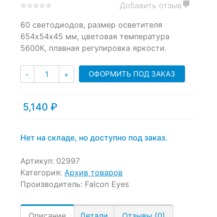
Добавить отзыв
0
5
0
60 светодиодов, размер осветителя
out
of
654х54х45 мм, цветовая температура
based
5600К, плавная регулировка яркости.
on
customer
Количество
ratings
ОФОРМИТЬ ПОД ЗАКАЗ
-
+
5,140
₽
Нет на складе, но доступно под заказ.
Артикул:
02997
Категория:
Архив товаров
Производитель:
Falcon Eyes
Описание
Детали
Отзывы (0)