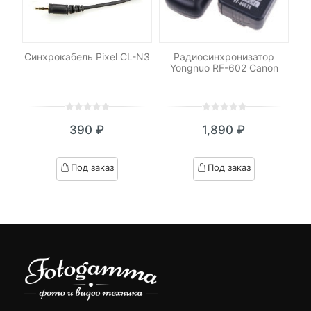
-
Синхрокабель Pixel CL-N3
Радиосинхронизатор
К
Yongnuo RF-602 Canon
0
5
0
0
5
0
390
₽
1,890
₽
out
out
of
of
based
based
Под заказ
Под заказ
on
on
customer
customer
ratings
ratings