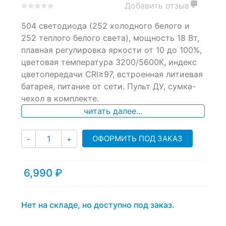
Добавить отзыв
0
5
0
504 светодиода (252 холодного белого и
out
of
252 теплого белого света), мощность 18 Вт,
based
плавная регулировка яркости от 10 до 100%,
on
цветовая температура 3200/5600К, индекс
customer
ratings
цветопередачи CRI≥97, встроенная литиевая
батарея, питание от сети. Пульт ДУ, сумка-
чехол в комплекте.
читать далее...
Количество
ОФОРМИТЬ ПОД ЗАКАЗ
-
+
6,990
₽
Нет на складе, но доступно под заказ.