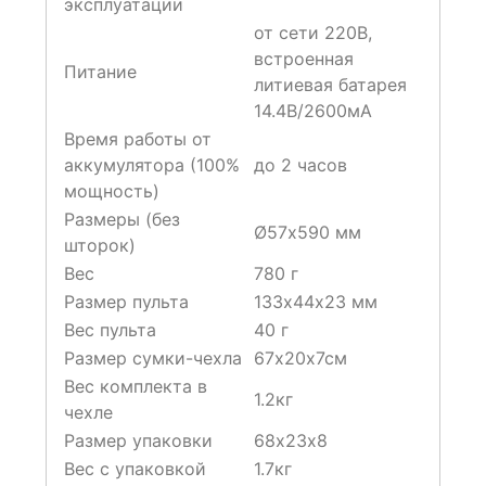
эксплуатации
от сети 220В,
встроенная
Питание
литиевая батарея
14.4В/2600мА
Время работы от
аккумулятора (100%
до 2 часов
мощность)
Размеры (без
Ø57х590 мм
шторок)
Вес
780 г
Размер пульта
133х44х23 мм
Вес пульта
40 г
Размер сумки-чехла
67х20х7см
Вес комплекта в
1.2кг
чехле
Размер упаковки
68х23х8
Вес с упаковкой
1.7кг