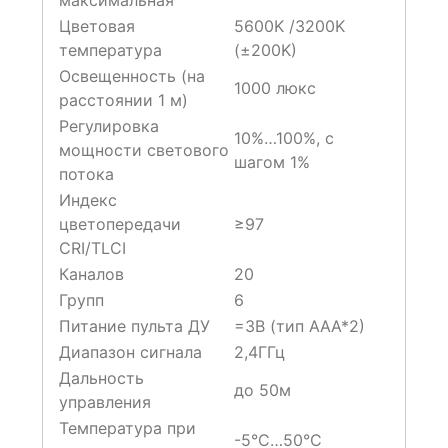
максимальная
Цветовая
5600K /3200K
температура
(±200K)
Освещенность (на
1000 люкс
расстоянии 1 м)
Регулировка
10%…100%, с
мощности светового
шагом 1%
потока
Индекс
цветопередачи
≥97
CRI/TLCI
Каналов
20
Групп
6
Питание пульта ДУ
=3В (тип ААА*2)
Диапазон сигнала
2,4ГГц
Дальность
до 50м
управления
Температура при
-5°С…50°С