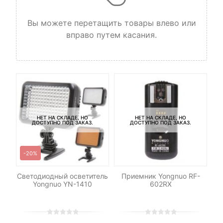
Вы можете перетащить товары влево или
вправо путем касания.
Ба
3
НЕТ НА СКЛАДЕ, НО
НЕТ НА СКЛАДЕ, НО
ДОСТУПНО ПОД ЗАКАЗ.
ДОСТУПНО ПОД ЗАКАЗ.
-20%
Светодиодный осветитель
Приемник Yongnuo RF-
Yongnuo YN-1410
602RX
0
5
0
0
5
0