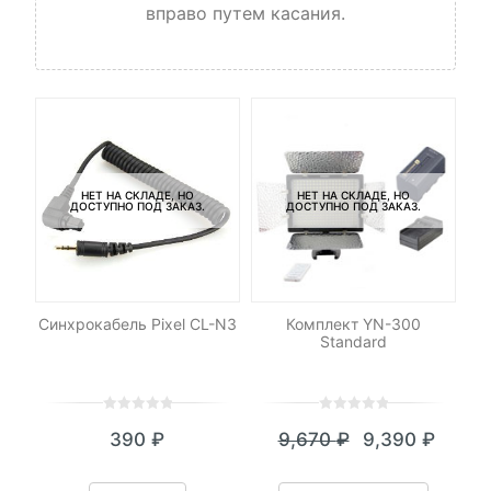
вправо путем касания.
НЕТ НА СКЛАДЕ, НО
НЕТ НА СКЛАДЕ, НО
ДОСТУПНО ПОД ЗАКАЗ.
ДОСТУПНО ПОД ЗАКАЗ.
Синхрокабель Pixel CL-N3
Комплект YN-300
Со
ДУ
Standard
0
5
0
0
5
0
390
₽
9,670
₽
9,390
₽
out
out
Текущая
Первоначал
of
of
цена:
цена
based
based