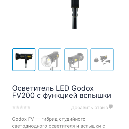
Осветитель LED Godox
FV200 с функцией вспышки
Добавить отзыв
0
5
0
Godox FV — гибрид студийного
out
of
светодиодного осветителя и вспышки с
based