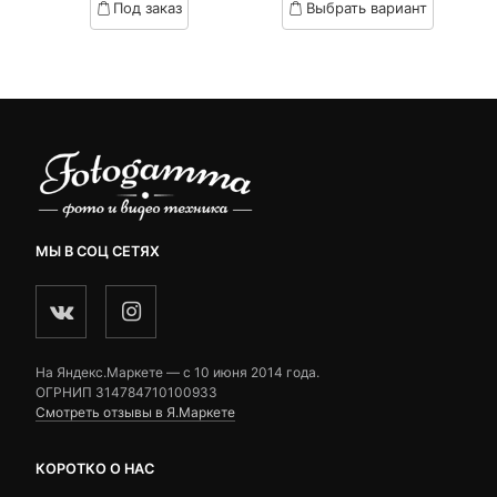
Под заказ
Выбрать вариант
on
on
9,390 ₽.
составляла
customer
customer
9,670 ₽.
ratings
ratings
МЫ В СОЦ СЕТЯХ
На Яндекс.Маркете — c 10 июня 2014 года.
ОГРНИП 314784710100933
Смотреть отзывы в Я.Маркете
КОРОТКО О НАС