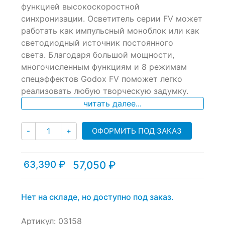
функцией высокоскоростной
on
синхронизации. Осветитель серии FV может
customer
ratings
работать как импульсный моноблок или как
светодиодный источник постоянного
света. Благодаря большой мощности,
многочисленным функциям и 8 режимам
спецэффектов Godox FV поможет легко
реализовать любую творческую задумку.
читать далее...
Количество
ОФОРМИТЬ ПОД ЗАКАЗ
-
+
63,390
₽
57,050
₽
Текущая
Первоначальная
цена:
цена
57,050 ₽.
составляла
63,390 ₽.
Нет на складе, но доступно под заказ.
Артикул:
03158