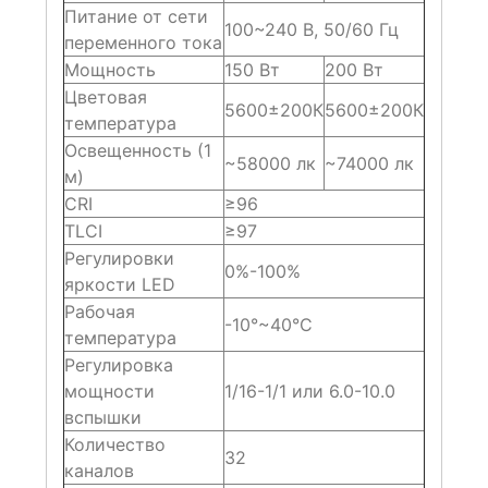
Питание от сети
100~240 В, 50/60 Гц
переменного тока
Мощность
150 Вт
200 Вт
Цветовая
5600±200К
5600±200К
температура
Освещенность (1
~58000 лк
~74000 лк
м)
CRI
≥96
TLCI
≥97
Регулировки
0%-100%
яркости LED
Рабочая
-10°~40°C
температура
Регулировка
мощности
1/16-1/1 или 6.0-10.0
вспышки
Количество
32
каналов