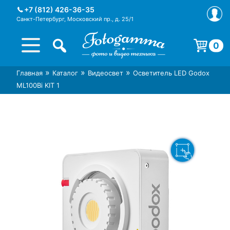
Skip
+7 (812) 426-36-35
to
Санкт-Петербург, Московский пр., д. 25/1
content
0
Корзина пуста.
»
»
»
Главная
Каталог
Видеосвет
Осветитель LED Godox
Интернет-магазин фототехники
Магазин фотоаксессуаров foto-
ML100Bi KIT 1
Foto-Gamma в СПб
gamma.ru