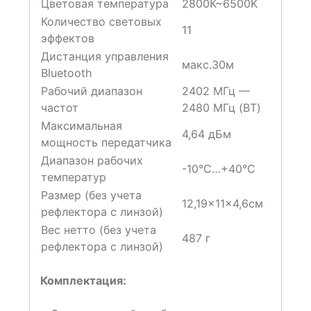
Цветовая температура
2800К~6500K
Количество световых
11
эффектов
Дистанция управления
макс.30м
Bluetooth
Рабочий диапазон
2402 МГц —
частот
2480 МГц (BT)
Максимальная
4,64 дБм
мощность передатчика
Диапазон рабочих
-10°C…+40°C
температур
Размер (без учета
12,19×11×4,6см
рефлектора с линзой)
Вес нетто (без учета
487 г
рефлектора с линзой)
Комплектация: