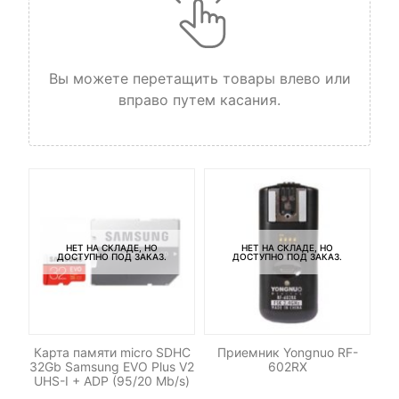
Вы можете перетащить товары влево или
вправо путем касания.
НЕТ НА СКЛАДЕ, НО
НЕТ НА СКЛАДЕ, НО
ДОСТУПНО ПОД ЗАКАЗ.
ДОСТУПНО ПОД ЗАКАЗ.
low
Карта памяти micro SDHC
Приемник Yongnuo RF-
Ка
32Gb Samsung EVO Plus V2
602RX
UHS-I + ADP (95/20 Mb/s)