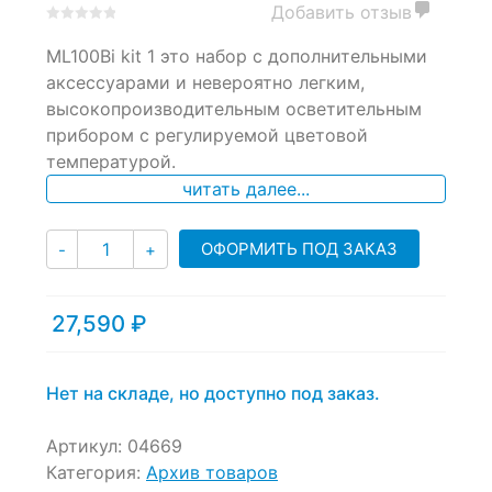
Добавить отзыв
0
5
0
ML100Bi kit 1 это набор с дополнительными
out
of
аксессуарами и невероятно легким,
based
высокопроизводительным осветительным
on
прибором с регулируемой цветовой
customer
ratings
температурой.
читать далее...
Количество
ОФОРМИТЬ ПОД ЗАКАЗ
-
+
27,590
₽
Нет на складе, но доступно под заказ.
Артикул:
04669
Категория:
Архив товаров