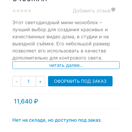
Добавить отзыв
0
5
0
Этот светодиодный мини-моноблок –
out
of
лучший выбор для создания красивых и
based
качественных видео дома, в студии и на
on
выездной съёмке. Его небольшой размер
customer
ratings
позволяет его использовать в качестве
дополнительно для контрового света.
читать далее...
Количество
ОФОРМИТЬ ПОД ЗАКАЗ
-
+
11,640
₽
Нет на складе, но доступно под заказ.