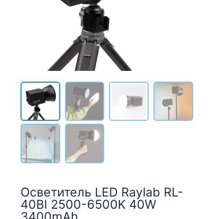
Осветитель LED Raylab RL-
40BI 2500-6500K 40W
3400mAh