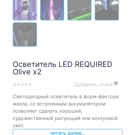
Осветитель LED REQUIRED
Olive x2
Добавить отзыв
0
5
0
Светодиодный осветитель в форм-факторе
out
of
жезла, со встроенным аккумулятором
based
позволяет сделать хороший,
on
художественный рисующий или контровой
customer
ratings
свет.
читать далее...