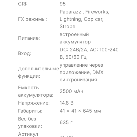
CRI:
95
Paparazzi, Fireworks,
FX режимы:
Lightning, Cop car,
Strobe
встроенный
Питание:
аккумулятор
DC: 24В/2А, AC: 100-240
Вход:
В, 50/60 Гц
управление через
Дополнительные
приложение, DMX
функции:
синхронизация
Ёмкость
2500 мАч
аккумулятора:
Напряжение:
14.8 В
Габариты:
41 × 41 × 645 мм
Вес без
635 г
упаковки:
Артикул