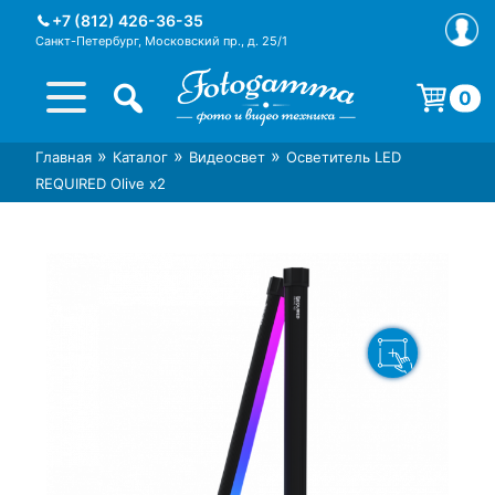
Skip
+7 (812) 426-36-35
to
Санкт-Петербург, Московский пр., д. 25/1
content
0
Корзина пуста.
»
»
»
Главная
Каталог
Видеосвет
Осветитель LED
Интернет-магазин фототехники
Магазин фотоаксессуаров foto-
REQUIRED Olive x2
Foto-Gamma в СПб
gamma.ru