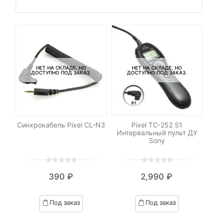
НЕТ НА СКЛАДЕ, НО
НЕТ НА СКЛАДЕ, НО
ДОСТУПНО ПОД ЗАКАЗ.
ДОСТУПНО ПОД ЗАКАЗ.
RO
Синхрокабель Pixel CL-N3
Pixel TC-252 S1
Интервальный пульт ДУ
Sa
Sony
0
5
0
0
5
0
390
₽
2,990
₽
out
out
of
of
based
based
Под заказ
Под заказ
on
on
customer
customer