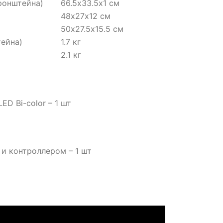
ронштейна)
66.5х33.5х1 см
48х27х12 см
50х27.5х15.5 см
тейна)
1.7 кг
2.1 кг
ED Bi-color – 1 шт
 и контроллером – 1 шт