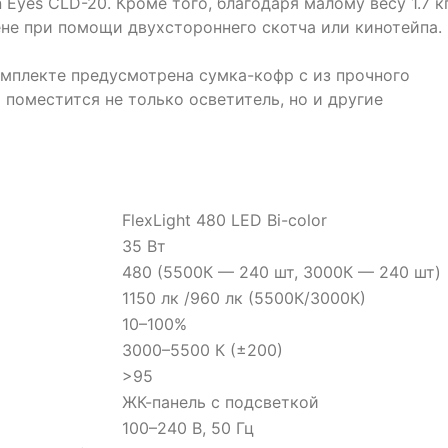
Eyes CLD-20. Кроме того, благодаря малому весу 1.7 кг
ене при помощи двухстороннего скотча или кинотейпа.
омплекте предусмотрена сумка-кофр с из прочного
 поместится не только осветитель, но и другие
FlexLight 480 LED Bi-color
35 Вт
480 (5500К — 240 шт, 3000К — 240 шт)
1150 лк /960 лк (5500К/3000К)
10–100%
3000–5500 К (±200)
>95
ЖК-панель с подсветкой
100–240 В, 50 Гц