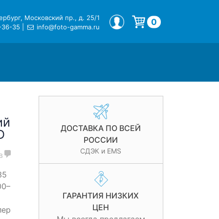
рбург, Московский пр., д. 25/1
МОЙ ПРОФИЛЬ
0
-36-35
|
info@foto-gamma.ru
Корзина пуста.
ий
ДОСТАВКА ПО ВСЕЙ
D
РОССИИ
СДЭК и EMS
в
35
00–
ГАРАНТИЯ НИЗКИХ
ЦЕН
лер