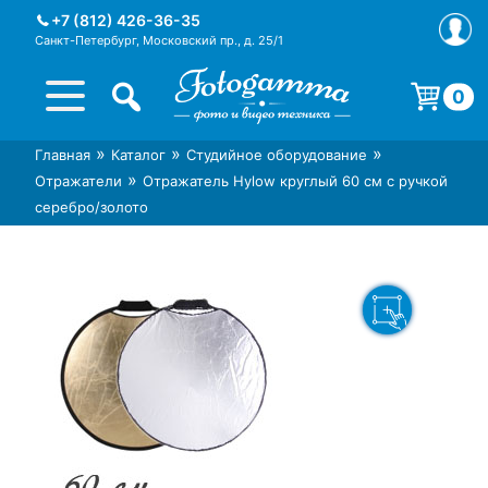
Skip
+7 (812) 426-36-35
to
Санкт-Петербург, Московский пр., д. 25/1
content
0
Корзина пуста.
»
»
»
Главная
Каталог
Студийное оборудование
Интернет-магазин фототехники
Магазин фотоаксессуаров foto-
»
Отражатели
Отражатель Hylow круглый 60 см с ручкой
Foto-Gamma в СПб
gamma.ru
серебро/золото