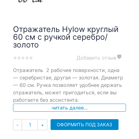
Отражатель Hylow круглый
60 см с ручкой серебро/
золото
Добавить отзыв
0
5
0
Отражатель 2 рабочие поверхности, одна
out
of
— серебристая, другая — золотая. Диаметр
based
— 60 см. Ручка позволяет удобнее держать
on
отражатель, может пригодиться, если вы
customer
ratings
работаете без ассистента.
читать далее...
Количество
ОФОРМИТЬ ПОД ЗАКАЗ
-
+