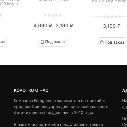
60 х 90 см с сот
/20 Mb/s)
0
5
0
0
5
0
4,690
₽
3,190
₽
3,100
₽
out
out
Текущая
Первоначальная
of
of
цена:
цена
based
based
каз
Под заказ
Под заказ
on
on
3,190 ₽.
составляла
customer
customer
4,690 ₽.
ratings
ratings
КОРОТКО О НАС
А
Компания Fotogamma занимается поставкой и
На
продажей аксессуаров для профессионального
ад
фото- и видео оборудования с 2010 года.
По
В нашем ассортименте представлены только
Су