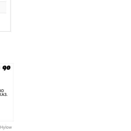
НЕТ НА СКЛАДЕ, НО
НЕТ НА СКЛАДЕ, НО
НО
ДОСТУПНО ПОД ЗАКАЗ.
ДОСТУПНО ПОД ЗАКАЗ.
КАЗ.
Радиосинхронизатор
Pixel TC-252 S1
 Hylow
Yongnuo RF-602 Canon
Интервальный пульт Д