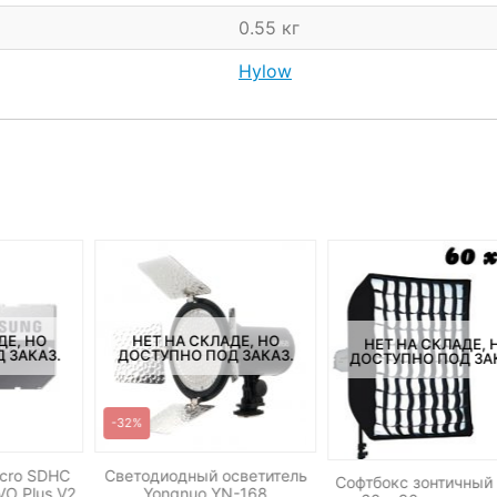
0.55 кг
Hylow
ДЕ, НО
НЕТ НА СКЛАДЕ, НО
НЕТ НА СКЛАДЕ, 
 ЗАКАЗ.
ДОСТУПНО ПОД ЗАКАЗ.
ДОСТУПНО ПОД ЗА
-32%
icro SDHC
Светодиодный осветитель
Софтбокс зонтичный
O Plus V2
Yongnuo YN-168