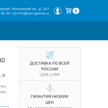
рбург, Московский пр., д. 25/1
МОЙ ПРОФИЛЬ
0
-36-35
|
info@foto-gamma.ru
Корзина пуста.
80
ДОСТАВКА ПО ВСЕЙ
РОССИИ
СДЭК и EMS
в
чих
лая
ГАРАНТИЯ НИЗКИХ
ЦЕН