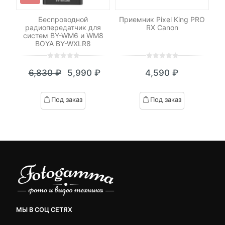
для
Беспроводной
Приемник Pixel King PRO
в
радиопередатчик для
RX Canon
систем BY-WM6 и WM8
BOYA BY-WXLR8
0
5
0
0
5
0
6,830
₽
5,990
₽
4,590
₽
out
out
Текущая
Первоначальная
of
of
цена:
цена
based
based
Под заказ
Под заказ
on
on
5,990 ₽.
составляла
customer
customer
6,830 ₽.
ratings
ratings
МЫ В СОЦ СЕТЯХ