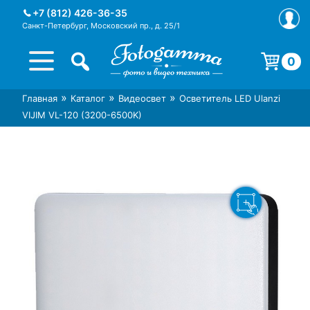
Skip
+7 (812) 426-36-35
to
Санкт-Петербург, Московский пр., д. 25/1
content
0
Корзина пуста.
»
»
»
Главная
Каталог
Видеосвет
Осветитель LED Ulanzi
Интернет-магазин фототехники
Магазин фотоаксессуаров foto-
VIJIM VL-120 (3200-6500K)
Foto-Gamma в СПб
gamma.ru