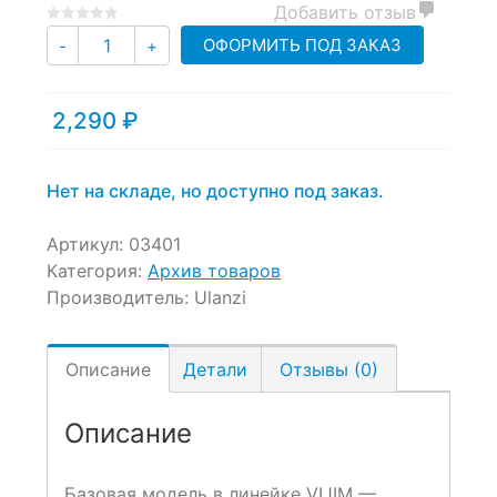
Добавить отзыв
0
5
0
Количество
ОФОРМИТЬ ПОД ЗАКАЗ
-
+
out
of
based
2,290
₽
on
customer
ratings
Нет на складе, но доступно под заказ.
Артикул:
03401
Категория:
Архив товаров
Производитель:
Ulanzi
Описание
Детали
Отзывы (0)
Описание
Базовая модель в линейке VIJIM —