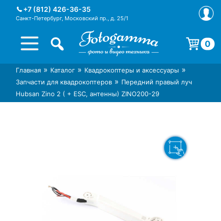
Skip
+7 (812) 426-36-35
to
Санкт-Петербург, Московский пр., д. 25/1
content
0
Корзина пуста.
»
»
»
Главная
Каталог
Квадрокоптеры и аксессуары
Интернет-магазин фототехники
Магазин фотоаксессуаров foto-
»
Запчасти для квадрокоптеров
Передний правый луч
Foto-Gamma в СПб
gamma.ru
Hubsan Zino 2 ( + ESC, антенны) ZINO200-29