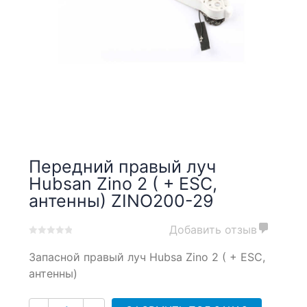
Передний правый луч
Hubsan Zino 2 ( + ESC,
антенны) ZINO200-29
Добавить отзыв
0
5
0
Запасной правый луч Hubsa Zino 2 ( + ESC,
out
of
антенны)
based
on
Количество
customer