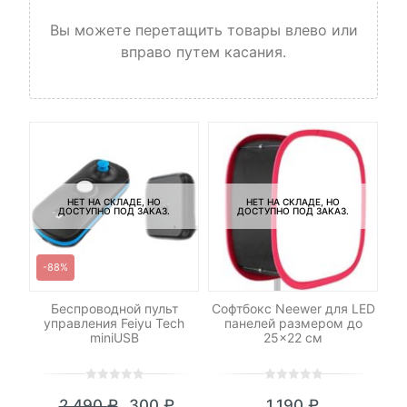
Вы можете перетащить товары влево или
вправо путем касания.
НЕТ НА СКЛАДЕ, НО
НЕТ НА СКЛАДЕ, НО
ДОСТУПНО ПОД ЗАКАЗ.
ДОСТУПНО ПОД ЗАКАЗ.
-88%
ет
Беспроводной пульт
Софтбокс Neewer для LED
ny
управления Feiyu Tech
панелей размером до
И
miniUSB
25×22 см
0
5
0
0
5
0
2,490
₽
300
₽
1,190
₽