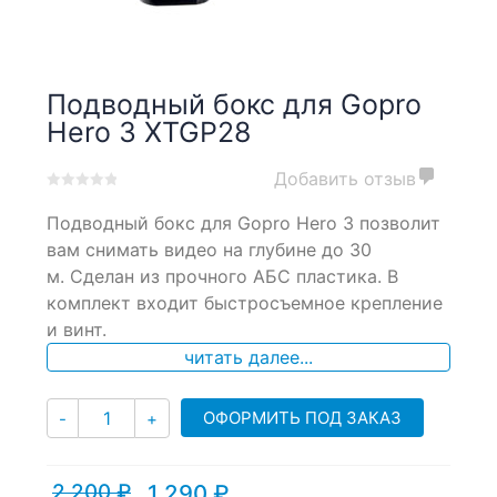
Подводный бокс для Gopro
Hero 3 XTGP28
Добавить отзыв
0
5
0
Подводный бокс для Gopro Hero 3 позволит
out
of
вам снимать видео на глубине до 30
based
м. Сделан из прочного АБС пластика. В
on
комплект входит быстросъемное крепление
customer
ratings
и винт.
читать далее...
Количество
ОФОРМИТЬ ПОД ЗАКАЗ
-
+
2,200
₽
1,290
₽
Текущая
Первоначальная