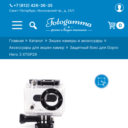
Skip
+7 (812) 426-36-35
to
Санкт-Петербург, Московский пр., д. 25/1
content
0
Корзина пуста.
»
»
»
Главная
Каталог
Экшен камеры и аксессуары
Интернет-магазин фототехники
Магазин фотоаксессуаров foto-
»
Аксессуары для экшен камер
Защитный бокс для Gopro
Foto-Gamma в СПб
gamma.ru
Hero 3 XTGP29