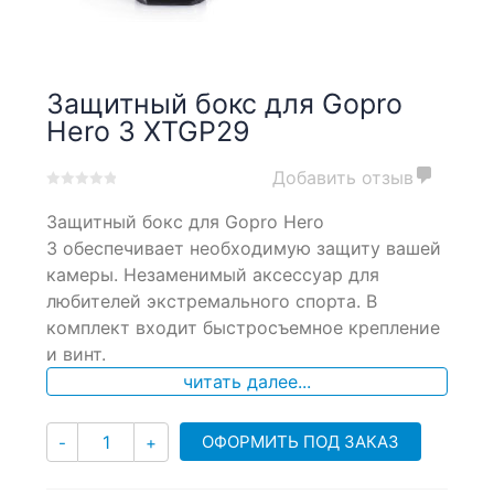
Защитный бокс для Gopro
Hero 3 XTGP29
Добавить отзыв
0
5
0
Защитный бокс для Gopro Hero
out
of
3 обеспечивает необходимую защиту вашей
based
камеры. Незаменимый аксессуар для
on
любителей экстремального спорта. В
customer
ratings
комплект входит быстросъемное крепление
и винт.
читать далее...
Количество
ОФОРМИТЬ ПОД ЗАКАЗ
-
+