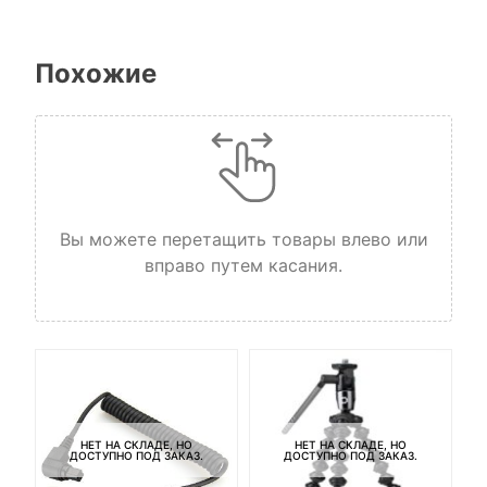
Похожие
Вы можете перетащить товары влево или
вправо путем касания.
Ба
3
НЕТ НА СКЛАДЕ, НО
НЕТ НА СКЛАДЕ, НО
ДОСТУПНО ПОД ЗАКАЗ.
ДОСТУПНО ПОД ЗАКАЗ.