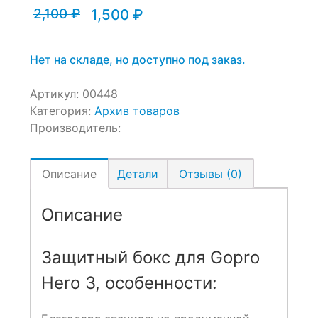
2,100
₽
1,500
₽
Текущая
Первоначальная
цена:
цена
1,500 ₽.
составляла
2,100 ₽.
Нет на складе, но доступно под заказ.
Артикул:
00448
Категория:
Архив товаров
Производитель:
Описание
Детали
Отзывы (0)
Описание
Защитный бокс для Gopro
Hero 3, особенности: