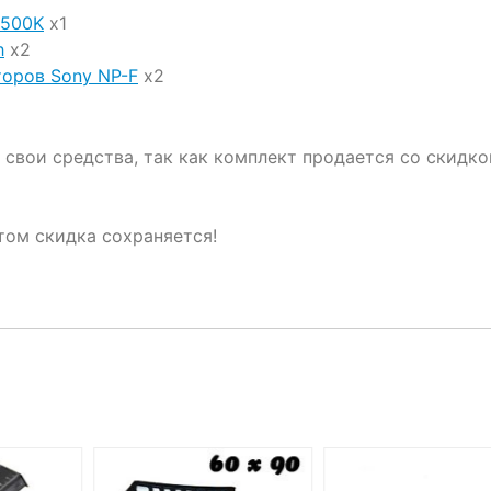
5500K
x1
h
x2
торов Sony NP-F
x2
свои средства, так как комплект продается со скидко
том скидка сохраняется!