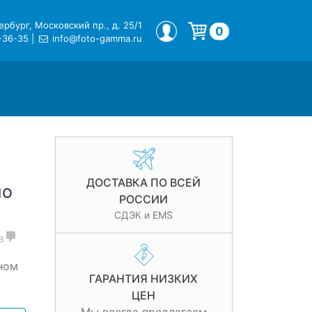
рбург, Московский пр., д. 25/1
МОЙ ПРОФИЛЬ
0
-36-35
|
info@foto-gamma.ru
Корзина пуста.
ДОСТАВКА ПО ВСЕЙ
uo
РОССИИ
СДЭК и EMS
в
ном
ГАРАНТИЯ НИЗКИХ
ЦЕН