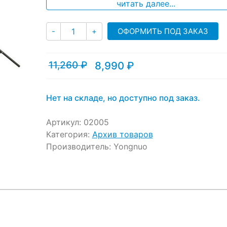
читать далее...
customer
ratings
Количество
ОФОРМИТЬ ПОД ЗАКАЗ
-
+
11,260
₽
8,990
₽
Текущая
Первоначальная
цена:
цена
8,990 ₽.
составляла
11,260 ₽.
Нет на складе, но доступно под заказ.
Артикул:
02005
Категория:
Архив товаров
Производитель:
Yongnuo