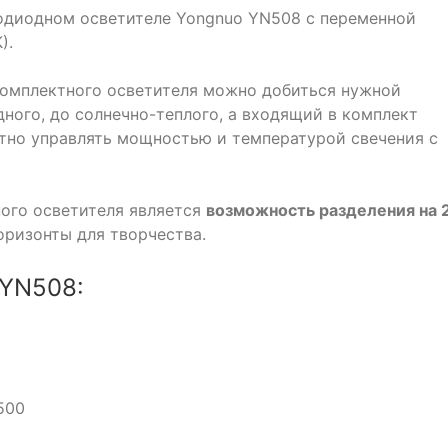
одиодном осветителе Yongnuo YN508 с переменной
).
комплектного осветителя можно добиться нужной
дного, до солнечно-теплого, а входящий в комплект
тно управлять мощностью и температурой свечения с
ого осветителя является
возможность разделения на 
оризонты для творчества.
 YN508:
500