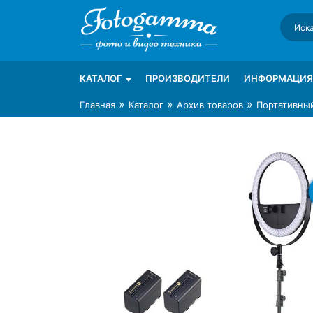
Skip
to
content
Интернет-магазин фототехники Foto-Ga
Магазин фотоаксессуаров foto-gamma.ru
КАТАЛОГ
ПРОИЗВОДИТЕЛИ
ИНФОРМАЦИЯ
»
»
»
Главная
Каталог
Архив товаров
Портативны