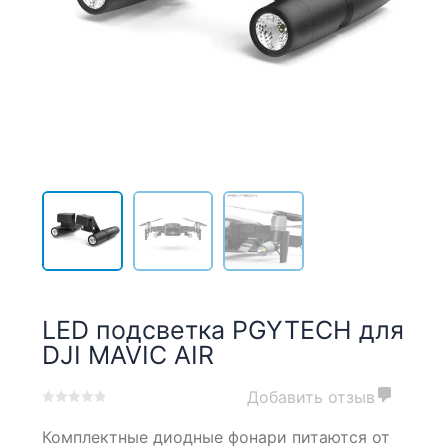
LED подсветка PGYTECH для
DJI MAVIC AIR
Добавить отзыв
0
5
0
Комплектные диодные фонари питаются от
out