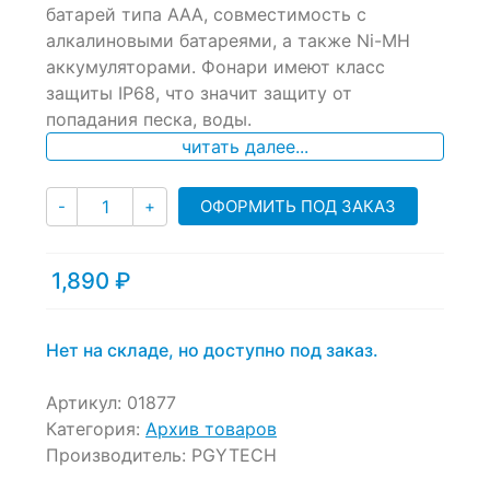
of
батарей типа AAA, совместимость с
based
алкалиновыми батареями, а также Ni-MH
on
аккумуляторами. Фонари имеют класс
customer
ratings
защиты IP68, что значит защиту от
попадания песка, воды.
читать далее...
Количество
ОФОРМИТЬ ПОД ЗАКАЗ
-
+
1,890
₽
Нет на складе, но доступно под заказ.
Артикул:
01877
Категория:
Архив товаров
Производитель:
PGYTECH