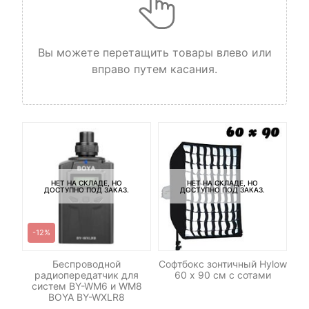
Вы можете перетащить товары влево или
вправо путем касания.
НЕТ НА СКЛАДЕ, НО
НЕТ НА СКЛАДЕ, НО
ДОСТУПНО ПОД ЗАКАЗ.
ДОСТУПНО ПОД ЗАКАЗ.
-12%
LED
Беспроводной
Софтбокс зонтичный Hylow
о
радиопередатчик для
60 х 90 см с сотами
систем BY-WM6 и WM8
BOYA BY-WXLR8