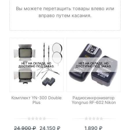
Вы можете перетащить товары влево или
вправо путем касания.
НЕТ НА СКЛАДЕ, НО
НЕТ НА СКЛАДЕ, НО
ДОСТУПНО ПОД ЗАКАЗ.
ДОСТУПНО ПОД ЗАКАЗ.
C-
Комплект YN-300 Double
Радиосинхронизатор
Ка
Plus
Yongnuo RF-602 Nikon
0
5
0
0
5
0
24,900
₽
24,150
₽
1,890
₽
out
out