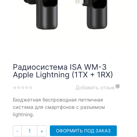
Радиосистема ISA WM-3
Apple Lightning (1TX + 1RX)
Добавить отзыв
0
5
0
Бюджетная беспроводная петличная
out
of
система для смартфонов с разъемом
based
lightning.
on
customer
Количество
ratings
ОФОРМИТЬ ПОД ЗАКАЗ
-
+