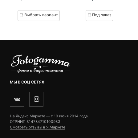
Текущая
Первоначальная
of
of
цена:
цена
based
based
Выбрать вариант
Под заказ
on
on
24,150 ₽.
составляла
customer
customer
24,900 ₽.
ratings
ratings
МЫ В СОЦ СЕТЯХ
На Яндекс.Маркете — c 10 июня 2014 года.
ОГРНИП 314784710100933
Смотреть отзывы в Я.Маркете