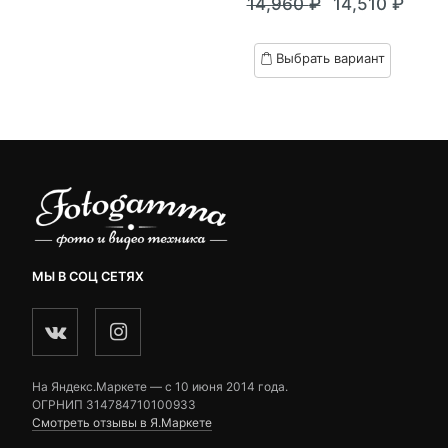
14,960
₽
14,510
₽
out
Текущая
Первоначал
of
цена:
цена
based
Выбрать вариант
on
14,510 ₽.
составляла
customer
14,960 ₽.
ratings
МЫ В СОЦ СЕТЯХ
На Яндекс.Маркете — c 10 июня 2014 года.
ОГРНИП 314784710100933
Смотреть отзывы в Я.Маркете