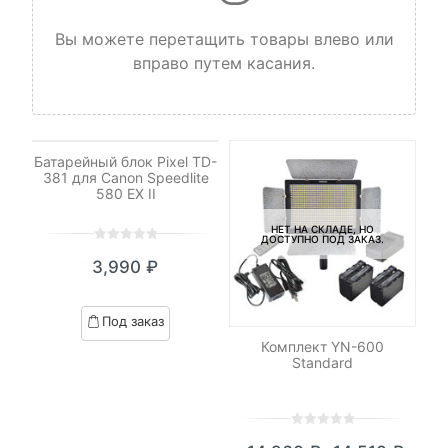
Вы можете перетащить товары влево или
вправо путем касания.
НЕТ НА СКЛАДЕ, НО
ДОСТУПНО ПОД ЗАКАЗ.
Батарейный блок Pixel TD-
381 для Canon Speedlite
580 EX II
НЕТ НА СКЛАДЕ, НО
ДОСТУПНО ПОД ЗАКАЗ.
0
5
0
3,990
₽
out
of
based
Под заказ
on
я
Комплект YN-600
С
customer
Standard
ratings
0
5
0