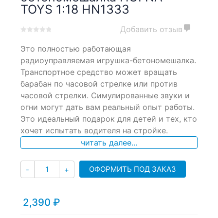
TOYS 1:18 HN1333
Добавить отзыв
0
5
0
Это полностью работающая
out
of
радиоуправляемая игрушка-бетономешалка.
based
Транспортное средство может вращать
on
барабан по часовой стрелке или против
customer
ratings
часовой стрелки. Симулированные звуки и
огни могут дать вам реальный опыт работы.
Это идеальный подарок для детей и тех, кто
хочет испытать водителя на стройке.
читать далее...
Количество
ОФОРМИТЬ ПОД ЗАКАЗ
-
+
2,390
₽