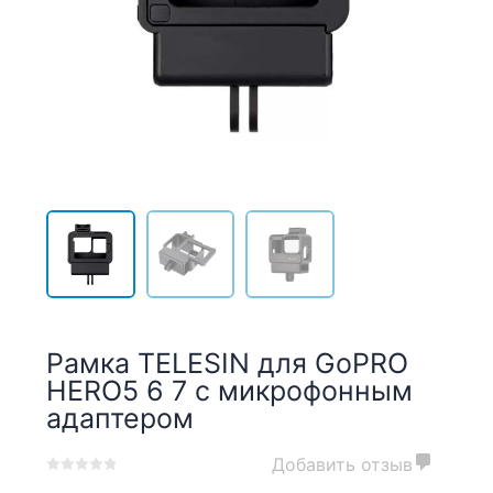
Рамка TELESIN для GoPRO
HERO5 6 7 с микрофонным
адаптером
Добавить отзыв
0
5
0