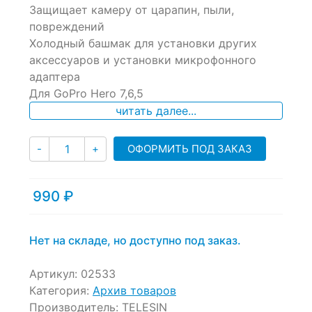
Защищает камеру от царапин, пыли,
out
of
повреждений
based
Холодный башмак для установки других
on
аксессуаров и установки микрофонного
customer
ratings
адаптера
Для GoPro Hero 7,6,5
читать далее...
Количество
ОФОРМИТЬ ПОД ЗАКАЗ
-
+
990
₽
Нет на складе, но доступно под заказ.
Артикул:
02533
Категория:
Архив товаров
Производитель:
TELESIN