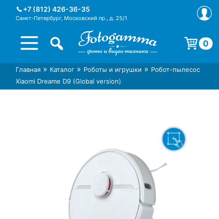
Skip
+7 (812) 426-36-35
to
Санкт-Петербург, Московский пр., д. 25/1
content
0
Корзина пуста.
»
»
»
Главная
Каталог
Роботы и игрушки
Робот-пылесос
Интернет-магазин фототехники
Магазин фотоаксессуаров foto-
Xiaomi Dreame D9 (Global version)
Foto-Gamma в СПб
gamma.ru