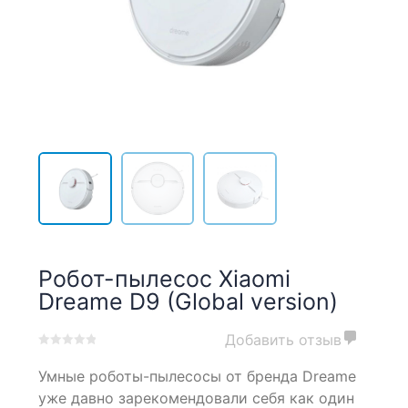
Робот-пылесос Xiaomi
Dreame D9 (Global version)
Добавить отзыв
0
5
0
Умные роботы-пылесосы от бренда Dreame
out
of
уже давно зарекомендовали себя как один
based