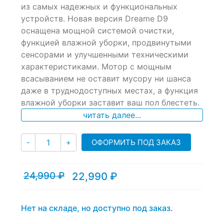
из самых надежных и функциональных
on
устройств. Новая версия Dreame D9
customer
ratings
оснащена мощной системой очистки,
функцией влажной уборки, продвинутыми
сенсорами и улучшенными техническими
характеристиками. Мотор с мощным
всасыванием не оставит мусору ни шанса
даже в труднодоступных местах, а функция
влажной уборки заставит ваш пол блестеть.
читать далее...
Количество
ОФОРМИТЬ ПОД ЗАКАЗ
-
+
24,990
₽
22,990
₽
Текущая
Первоначальная
цена:
цена
22,990 ₽.
составляла
24,990 ₽.
Нет на складе, но доступно под заказ.