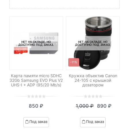
НЕТ НА СКЛАДЕ, НО
НЕТ НА СКЛАДЕ, НО
ДОСТУПНО ПОД ЗАКАЗ.
ДОСТУПНО ПОД ЗАКАЗ.
-11%
le
Карта памяти micro SDHC
Кружка объектив Canon
Т
32Gb Samsung EVO Plus V2
24-105 c крышкой
UHS-I + ADP (95/20 Mb/s)
дозатором
0
5
0
0
5
0
₽
850
₽
1,000
₽
890
₽
out
out
я
начальная
Текущая
Первоначал
of
of
цена:
цена
based
based
Под заказ
Под заказ
on
on
₽.
вляла
890 ₽.
составляла
customer
customer