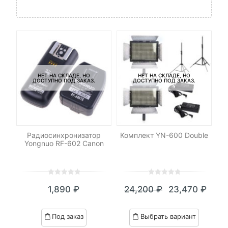
НЕТ НА СКЛАДЕ, НО
НЕТ НА СКЛАДЕ, НО
ДОСТУПНО ПОД ЗАКАЗ.
ДОСТУПНО ПОД ЗАКАЗ.
xel
Радиосинхронизатор
Комплект YN-600 Double
Си
Yongnuo RF-602 Canon
0
5
0
0
5
0
1,890
₽
24,200
₽
23,470
₽
out
out
Текущая
Первоначал
of
of
цена:
цена
based
based
Под заказ
Выбрать вариант
on
on
23,470 ₽.
составляла