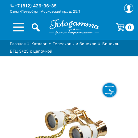
Skip
+7 (812) 426-36-35
to
Санкт-Петербург, Московский пр., д. 25/1
content
0
Корзина пуста.
»
»
»
Главная
Каталог
Телескопы и бинокли
Бинокль
Интернет-магазин фототехники
Магазин фотоаксессуаров foto-
БГЦ 3*25 с цепочкой
Foto-Gamma в СПб
gamma.ru