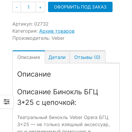
Количество
ОФОРМИТЬ ПОД ЗАКАЗ
-
+
Артикул:
02732
Категория:
Архив товаров
Производитель:
Veber
Описание
Детали
Отзывы (0)
Описание
Описание Бинокль БГЦ
3*25 с цепочкой:
Театральный бинокль Veber Opera БГЦ
3×25 — не только изящный аксессуар,
но и незаменимый помощник в