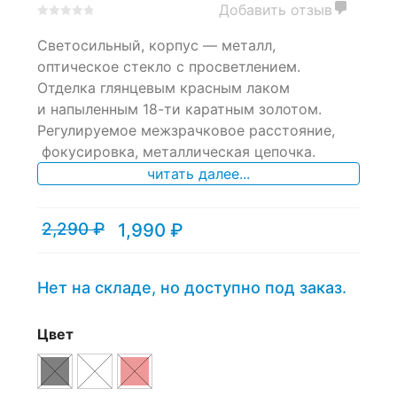
Добавить отзыв
0
5
0
Светосильный, корпус — металл,
out
of
оптическое стекло с просветлением.
based
Отделка глянцевым красным лаком
on
и напыленным 18-ти каратным золотом.
customer
ratings
Регулируемое межзрачковое расстояние,
фокусировка, металлическая цепочка.
читать далее...
2,290
₽
1,990
₽
Текущая
Первоначальная
цена:
цена
1,990 ₽.
составляла
2,290 ₽.
Нет на складе, но доступно под заказ.
Цвет