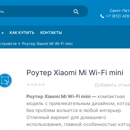
Санкт-Пете
+7 (812) 426
mma в СПб
КАК КУПИТЬ
КОНТАКТЫ
»
стройств
Роутер Xiaomi Mi Wi-Fi mini
Роутер Xiaomi Mi Wi-Fi mini
Добавить отзы
0
5
0
Роутер Xiaomi Mi Wi-Fi mini —
компактная
out
of
модель с привлекательным дизайном, кото
based
без проблем вольется в любой интерьер.
on
Отличный вариант для домашнего
customer
ratings
использования, главной особенностью кото