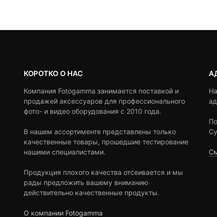
,500 ₽.
3,39
ratings
ratings
КОРОТКО О НАС
А
Компания Fotogamma занимается поставкой и
На
продажей аксессуаров для профессионального
ад
фото- и видео оборудования с 2010 года.
По
В нашем ассортименте представлены только
Су
качественные товары, прошедшие тестирование
нашими специалистами.
См
Продукция плохого качества отсеивается и мы
рады предложить вашему вниманию
действительно качественные продукты.
О компании Fotogamma