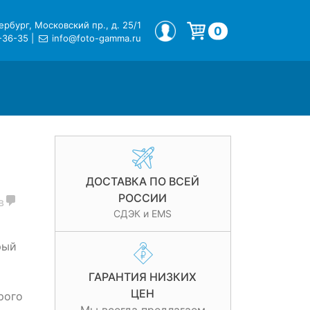
рбург, Московский пр., д. 25/1
МОЙ ПРОФИЛЬ
0
-36-35
|
info@foto-gamma.ru
Корзина пуста.
ДОСТАВКА ПО ВСЕЙ
РОССИИ
в
СДЭК и EMS
рый
ГАРАНТИЯ НИЗКИХ
ЦЕН
рого