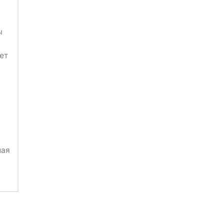
ы
ет
ная