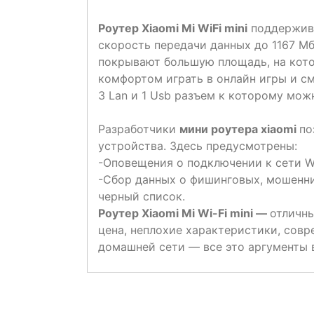
Роутер Xiaomi Mi WiFi mini
поддержива
скорость передачи данных до 1167 Мби
покрывают большую площадь, на кото
комфортом играть в онлайн игры и см
3 Lan и 1 Usb разъем к которому мо
Разработчики
мини роутера xiaomi
по
устройства. Здесь предусмотрены:
-Оповещения о подключении к сети Wi
-Сбор данных о фишинговых, мошенни
черный список.
Роутер Xiaomi Mi Wi-Fi mini —
отличны
цена, неплохие характеристики, сов
домашней сети — все это аргументы в