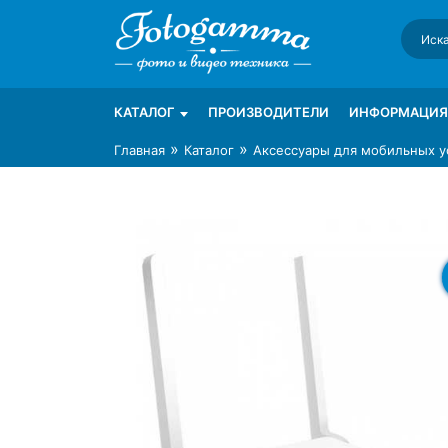
Skip
to
content
Интернет-магазин фототехники Foto-Ga
Магазин фотоаксессуаров foto-gamma.ru
КАТАЛОГ
ПРОИЗВОДИТЕЛИ
ИНФОРМАЦИЯ
»
»
Главная
Каталог
Аксессуары для мобильных у