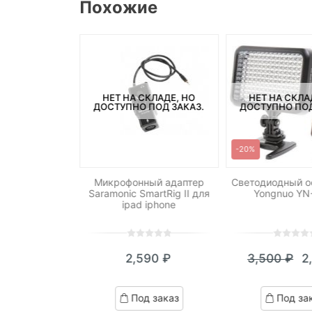
Похожие
СКЛАДЕ, НО
НЕТ НА СКЛАДЕ, НО
НЕТ НА СКЛА
ПОД ЗАКАЗ.
ДОСТУПНО ПОД ЗАКАЗ.
ДОСТУПНО ПОД
-20%
хронизатор
Микрофонный адаптер
Светодиодный о
F-602 Canon
Saramonic SmartRig II для
Yongnuo YN
ipad iphone
0
5
0
0
5
0
890
₽
2,590
₽
3,500
₽
2
out
out
Те
П
of
of
це
ц
ed
based
based
д заказ
Под заказ
Под за
on
on
2,
с
omer
customer
customer