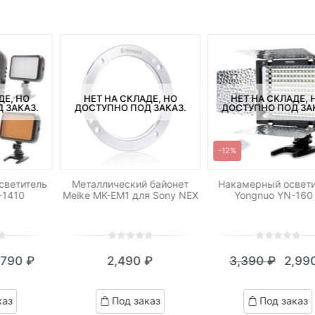
ДЕ, НО
НЕТ НА СКЛАДЕ, НО
НЕТ НА СКЛАДЕ, 
 ЗАКАЗ.
ДОСТУПНО ПОД ЗАКАЗ.
ДОСТУПНО ПОД ЗА
-12%
светитель
Металлический байонет
Накамерный освети
-1410
Meike MK-EM1 для Sony NEX
Yongnuo YN-160 
0
5
0
0
5
0
,790
₽
2,490
₽
3,390
₽
2,99
out
out
кущая
ервоначальная
Теку
Пер
of
of
на:
ена
цена:
цен
based
based
каз
Под заказ
Под заказ
on
on
790 ₽.
оставляла
2,990
сост
customer
customer