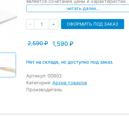
является сочетание цены и характеристик.
читать далее...
Количество
ОФОРМИТЬ ПОД ЗАКАЗ
-
+
2,590
₽
1,590
₽
Текущая
Первоначальная
цена:
цена
1,590 ₽.
составляла
2,590 ₽.
Нет на складе, но доступно под заказ.
Артикул:
00802
Категория:
Архив товаров
Производитель: