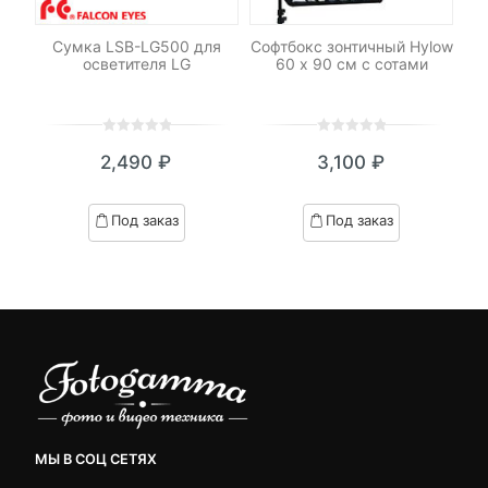
C-
Сумка LSB-LG500 для
Софтбокс зонтичный Hylow
Ка
осветителя LG
60 х 90 см с сотами
32
UH
0
5
0
0
5
0
2,490
₽
3,100
₽
out
out
of
of
based
based
Под заказ
Под заказ
on
on
customer
customer
ratings
ratings
МЫ В СОЦ СЕТЯХ