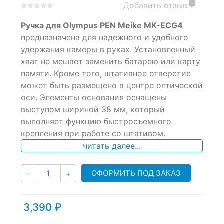
Добавить отзыв
0
5
0
Ручка для Olympus PEN Meike MK-ECG4
out
of
предназначена для надежного и удобного
based
удержания камеры в руках. Установленный
on
хват не мешает заменить батарею или карту
customer
ratings
памяти. Кроме того, штативное отверстие
может быть размещено в центре оптической
оси. Элементы основания оснащены
выступом шириной 38 мм, который
выполняет функцию быстросъемного
крепления при работе со штативом.
читать далее...
Количество
ОФОРМИТЬ ПОД ЗАКАЗ
-
+
3,390
₽