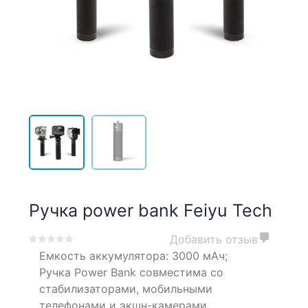
Ручка power bank Feiyu Tech
Добавить отзыв
0
5
0
Емкость аккумулятора: 3000 мАч;
out
Ручка Power Bank совместима со
of
стабилизаторами, мобильными
based
телефонами и экшн-камерами.
on