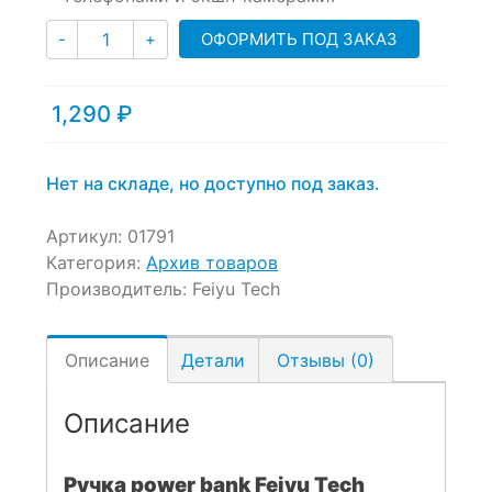
customer
Количество
ratings
ОФОРМИТЬ ПОД ЗАКАЗ
-
+
1,290
₽
Нет на складе, но доступно под заказ.
Артикул:
01791
Категория:
Архив товаров
Производитель:
Feiyu Tech
Описание
Детали
Отзывы (0)
Описание
Ручка power bank Feiyu Tech