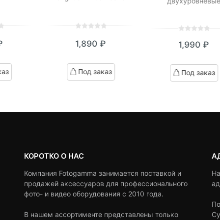
двухуровневы
0
5
0
0
5
0
₽
1,890
₽
1,990
₽
out
out
of
of
based
based
каз
Под заказ
Под заказ
on
on
customer
customer
ratings
ratings
КОРОТКО О НАС
А
Компания Fotogamma занимается поставкой и
На
продажей аксессуаров для профессионального
ад
фото- и видео оборудования с 2010 года.
По
В нашем ассортименте представлены только
Су