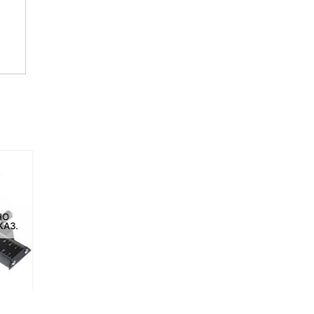
НЕТ В НАЛИЧИИ
НЕТ НА СКЛАДЕ, НО
НО
ДОСТУПНО ПОД ЗАКАЗ.
КАЗ.
Трансмиттер Pixel King PRO
Синхрокабель Pixel FC-3
Nikon
для Sony