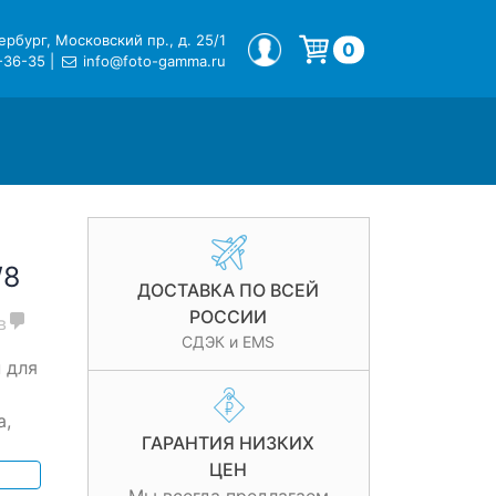
рбург, Московский пр., д. 25/1
МОЙ ПРОФИЛЬ
0
-36-35
|
info@foto-gamma.ru
Корзина пуста.
W8
ДОСТАВКА ПО ВСЕЙ
РОССИИ
в
СДЭК и EMS
 для
а,
ГАРАНТИЯ НИЗКИХ
ЦЕН