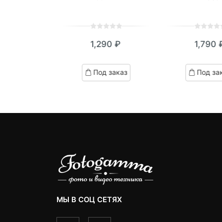
0
5
0
0
5
0
890
₽
1,290
₽
1,790
out
out
of
of
ed
based
based
д заказ
Под заказ
Под за
on
on
omer
customer
customer
ngs
ratings
ratings
МЫ В СОЦ СЕТЯХ