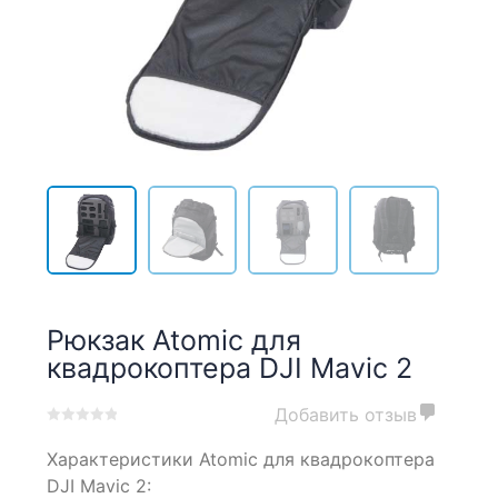
Рюкзак Atomic для
квадрокоптера DJI Mavic 2
Добавить отзыв
0
5
0
Характеристики Atomic для квадрокоптера
out
of
DJI Mavic 2:
based