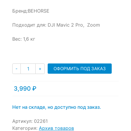
on
Бренд:
BEHORSE
customer
ratings
Подходит для:
DJI Mavic 2 Pro, Zoom
Вес: 1,6 кг
Количество
ОФОРМИТЬ ПОД ЗАКАЗ
-
+
3,990
₽
Нет на складе, но доступно под заказ.
Артикул:
02261
Категория:
Архив товаров