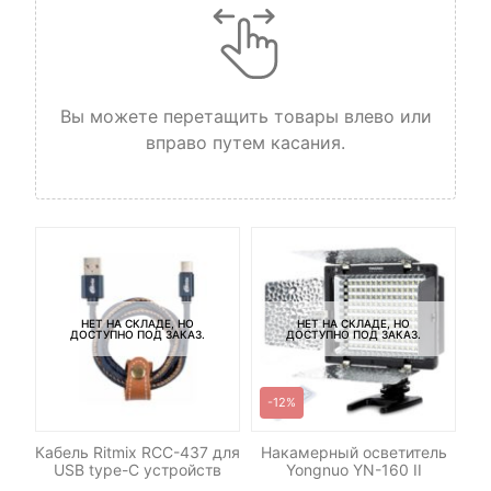
Вы можете перетащить товары влево или
вправо путем касания.
НЕТ НА СКЛАДЕ, НО
НЕТ НА СКЛАДЕ, НО
ДОСТУПНО ПОД ЗАКАЗ.
ДОСТУПНО ПОД ЗАКАЗ.
-12%
-
od
Кабель Ritmix RCC-437 для
Накамерный осветитель
К
USB type-C устройств
Yongnuo YN-160 II