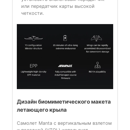
или передатчик карты высокой
четкости.
Дизайн биомиметического макета
летающего крыла
Самолет Manta с вертикальным взлетом