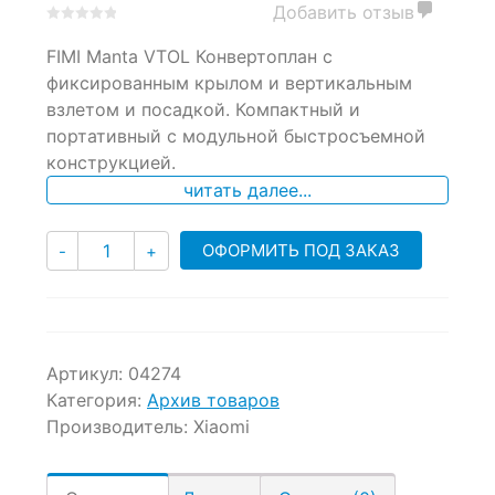
Добавить отзыв
0
5
0
FIMI Manta VTOL Конвертоплан с
out
of
фиксированным крылом и вертикальным
based
взлетом и посадкой. Компактный и
on
портативный с модульной быстросъемной
customer
ratings
конструкцией.
читать далее...
Количество
ОФОРМИТЬ ПОД ЗАКАЗ
-
+
Артикул:
04274
Категория:
Архив товаров
Производитель:
Xiaomi