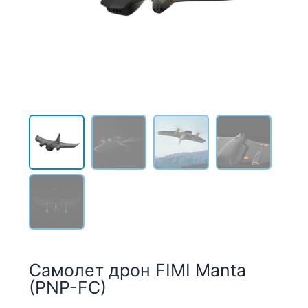
Самолет дрон FIMI Manta
(PNP-FC)