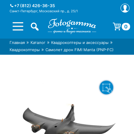
Skip
+7 (812) 426-36-35
to
Санкт-Петербург, Московский пр., д. 25/1
content
0
Корзина пуста.
»
»
»
Главная
Каталог
Квадрокоптеры и аксессуары
Интернет-магазин фототехники
Магазин фотоаксессуаров foto-
»
Квадрокоптеры
Самолет дрон FIMI Manta (PNP-FC)
Foto-Gamma в СПб
gamma.ru