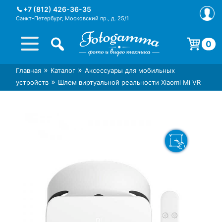
Skip
+7 (812) 426-36-35
to
Санкт-Петербург, Московский пр., д. 25/1
content
0
Корзина пуста.
»
»
Главная
Каталог
Аксессуары для мобильных
Интернет-магазин фототехники
Магазин фотоаксессуаров foto-
»
устройств
Шлем виртуальной реальности Xiaomi Mi VR
Foto-Gamma в СПб
gamma.ru