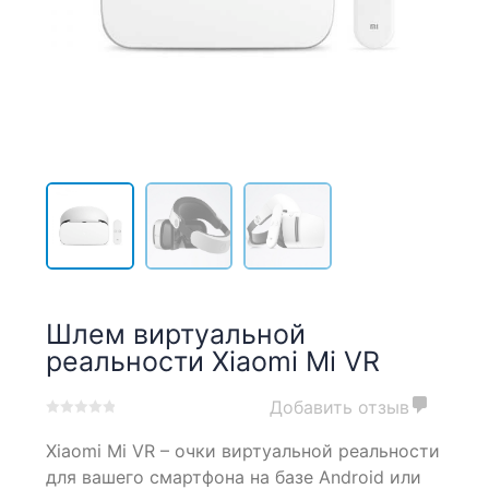
Шлем виртуальной
реальности Xiaomi Mi VR
Добавить отзыв
0
5
0
Xiaomi Mi VR – очки виртуальной реальности
out
of
для вашего смартфона на базе Android или
based