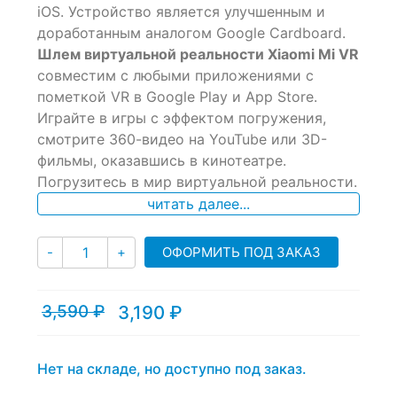
iOS. Устройство является улучшенным и
on
доработанным аналогом Google Cardboard.
customer
ratings
Шлем виртуальной реальности Xiaomi Mi VR
совместим с любыми приложениями с
пометкой VR в Google Play и App Store.
Играйте в игры с эффектом погружения,
смотрите 360-видео на YouTube или 3D-
фильмы, оказавшись в кинотеатре.
Погрузитесь в мир виртуальной реальности.
читать далее...
Количество
ОФОРМИТЬ ПОД ЗАКАЗ
-
+
3,590
₽
3,190
₽
Текущая
Первоначальная
цена:
цена
3,190 ₽.
составляла
3,590 ₽.
Нет на складе, но доступно под заказ.