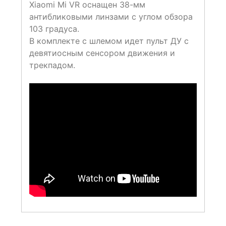
Xiaomi Mi VR оснащен 38-мм
антибликовыми линзами с углом обзора
103 градуса.
В комплекте с шлемом идет пульт ДУ с
девятиосным сенсором движения и
трекпадом.