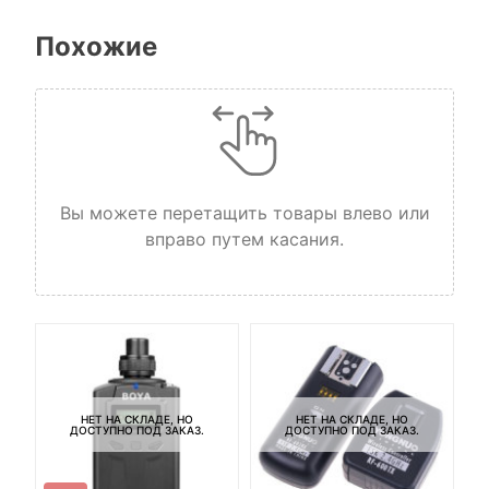
Похожие
Вы можете перетащить товары влево или
вправо путем касания.
Ба
3
НЕТ НА СКЛАДЕ, НО
НЕТ НА СКЛАДЕ, НО
ДОСТУПНО ПОД ЗАКАЗ.
ДОСТУПНО ПОД ЗАКАЗ.