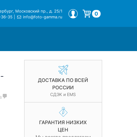
рбург, Московский пр., д. 25/1
МОЙ ПРОФИЛЬ
0
-36-35
|
info@foto-gamma.ru
Корзина пуста.
-
ДОСТАВКА ПО ВСЕЙ
РОССИИ
СДЭК и EMS
в
ГАРАНТИЯ НИЗКИХ
й
ЦЕН