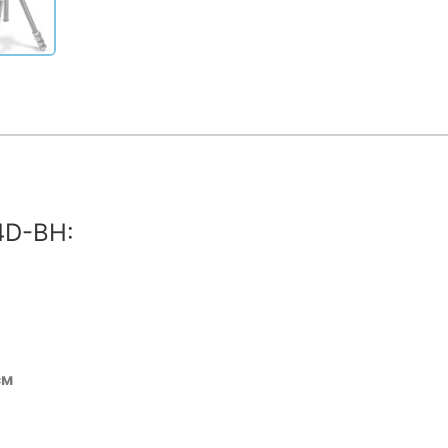
4D-BH:
см