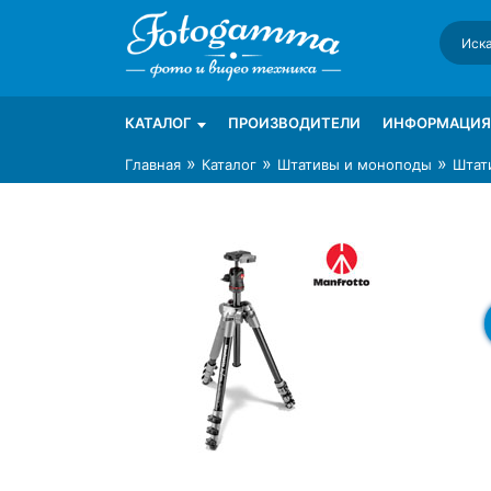
Skip
to
content
Интернет-магазин фототехники Foto-Ga
Магазин фотоаксессуаров foto-gamma.ru
КАТАЛОГ
ПРОИЗВОДИТЕЛИ
ИНФОРМАЦИЯ
»
»
»
Главная
Каталог
Штативы и моноподы
Штат