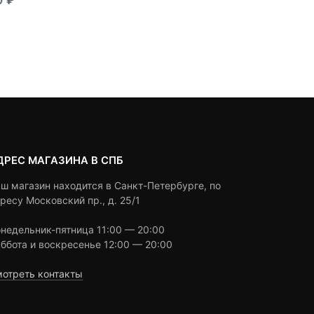
out
out
щая
воначальная
Текущая
Первоначальная
of
of
а
цена:
цена
based
based
Под заказ
Под заказ
on
on
 ₽.
авляла
890 ₽.
составляла
customer
customer
0 ₽.
1,000 ₽.
ratings
ratings
ДРЕС МАГАЗИНА В СПБ
ш магазин находится в Санкт-Петербурге, по
ресу Московский пр., д. 25/1
недельник-пятница 11:00 — 20:00
ббота и воскресенье 12:00 — 20:00
отреть контакты