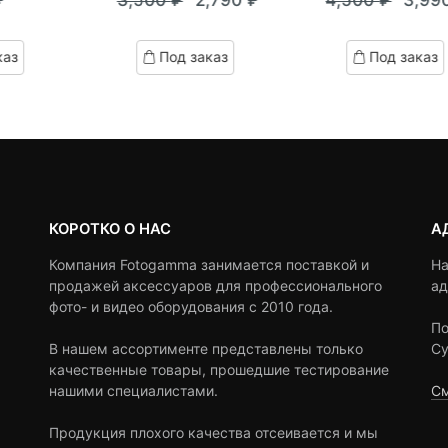
out
out
Текущая
Первоначальная
Теку
Пер
of
of
цена:
цена
цена:
цен
based
based
каз
Под заказ
Под заказ
on
on
2,790 ₽.
составляла
3,990
сост
customer
customer
3,500 ₽.
4,50
ratings
ratings
КОРОТКО О НАС
А
Компания Fotogamma занимается поставкой и
На
продажей аксессуаров для профессионального
ад
фото- и видео оборудования с 2010 года.
По
В нашем ассортименте представлены только
Су
качественные товары, прошедшие тестирование
нашими специалистами.
См
Продукция плохого качества отсеивается и мы