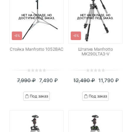
НЕТ НА СКЛАДЕ, НО
НЕТ НА СКЛАДЕ, НО
ДОСТУПНО ПОД ЗАКАЗ.
ДОСТУПНО ПОД ЗАКАЗ.
-6%
-6%
Стойка Manfrotto 1052BAC
Штатив Manfrotto
MK290LTA3-V
0
5
0
0
5
0
7,990
₽
7,490
₽
12,490
₽
11,790
₽
out
out
Текущая
Первоначальная
Текущая
Первоначал
of
of
цена:
цена
цена:
цена
based
based
Под заказ
Под заказ
on
on
7,490 ₽.
составляла
11,790 ₽.
составляла
customer
customer
7,990 ₽.
12,490 ₽.
ratings
ratings