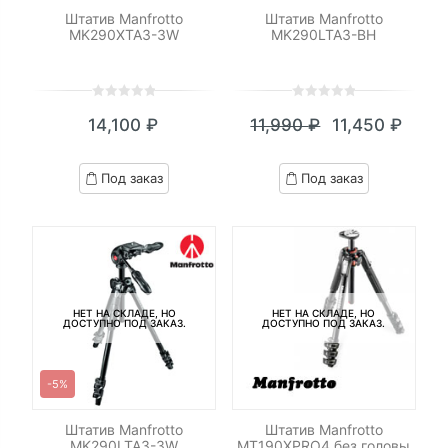
Штатив Manfrotto
Штатив Manfrotto
MK290XTA3-3W
MK290LTA3-BH
0
5
0
0
5
0
14,100
₽
11,990
₽
11,450
₽
out
out
Текущая
Первоначал
of
of
цена:
цена
based
based
Под заказ
Под заказ
on
on
11,450 ₽.
составляла
customer
customer
11,990 ₽.
ratings
ratings
НЕТ НА СКЛАДЕ, НО
НЕТ НА СКЛАДЕ, НО
ДОСТУПНО ПОД ЗАКАЗ.
ДОСТУПНО ПОД ЗАКАЗ.
-5%
Штатив Manfrotto
Штатив Manfrotto
MK290LTA3-3W
MT190XPRO4 без головы