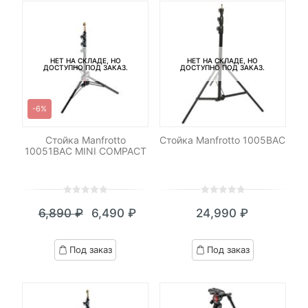
НЕТ НА СКЛАДЕ, НО
НЕТ НА СКЛАДЕ, НО
ДОСТУПНО ПОД ЗАКАЗ.
ДОСТУПНО ПОД ЗАКАЗ.
-6%
Стойка Manfrotto
Стойка Manfrotto 1005BAC
10051BAC MINI COMPACT
0
5
0
0
5
0
6,890
₽
6,490
₽
24,990
₽
out
out
Текущая
Первоначальная
of
of
цена:
цена
based
based
Под заказ
Под заказ
on
on
6,490 ₽.
составляла
customer
customer
6,890 ₽.
ratings
ratings