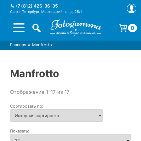
Skip
+7 (812) 426-36-35
to
Санкт-Петербург, Московский пр., д. 25/1
content
0
Корзина пуста.
»
Главная
Manfrotto
Интернет-магазин фототехники
Магазин фотоаксессуаров foto-
Foto-Gamma в СПб
gamma.ru
Manfrotto
Отображение 1–17 из 17