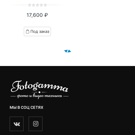
0
5
0
17,600
₽
out
of
based
Под заказ
on
customer
ratings
МЫ В СОЦ СЕТЯХ