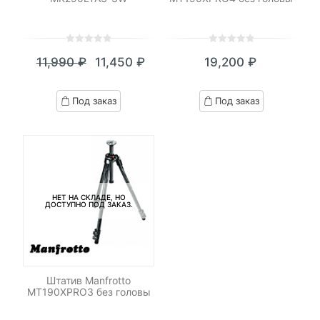
0
5
0
0
5
0
11,990
₽
11,450
₽
19,200
₽
out
out
Текущая
Первоначальная
of
of
цена:
цена
based
based
Под заказ
Под заказ
on
on
11,450 ₽.
составляла
customer
customer
11,990 ₽.
ratings
ratings
НЕТ НА СКЛАДЕ, НО
ДОСТУПНО ПОД ЗАКАЗ.
Штатив Manfrotto
MT190XPRO3 без головы