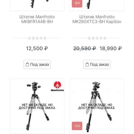
-8%
Штатив Manfrotto
Штатив Manfrotto
MKBFR1A4B-BH
MK290XTC3-BH Карбон
0
5
0
0
5
0
12,500
₽
20,590
₽
18,990
₽
out
out
Текущая
Первоначал
of
of
цена:
цена
based
based
Под заказ
Под заказ
on
on
18,990 ₽.
составляла
customer
customer
20,590 ₽.
ratings
ratings
НЕТ НА СКЛАДЕ, НО
НЕТ НА СКЛАДЕ, НО
ДОСТУПНО ПОД ЗАКАЗ.
ДОСТУПНО ПОД ЗАКАЗ.
-5%