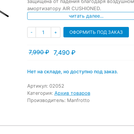
защищена от падения благодаря воздушном
амортизатору AIR CUSHIONED.
читать далее...
Количество
ОФОРМИТЬ ПОД ЗАКАЗ
-
+
7,990
₽
7,490
₽
Текущая
Первоначальная
цена:
цена
7,490 ₽.
составляла
7,990 ₽.
Нет на складе, но доступно под заказ.
Артикул:
02052
Категория:
Архив товаров
Производитель:
Manfrotto