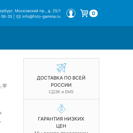
рбург, Московский пр., д. 25/1
МОЙ ПРОФИЛЬ
0
-36-35
|
info@foto-gamma.ru
Корзина пуста.
ДОСТАВКА ПО ВСЕЙ
РОССИИ
в
СДЭК и EMS
я
ГАРАНТИЯ НИЗКИХ
,
ЦЕН