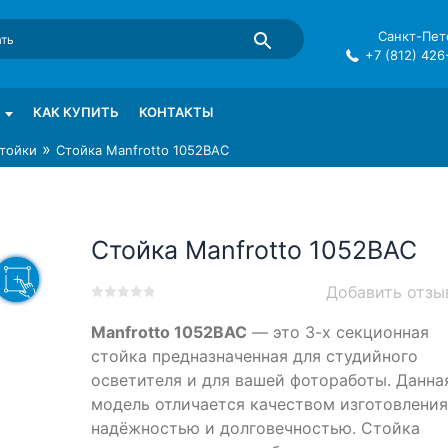
Санкт-Пете
+7 (812) 426
mma в СПб
КАК КУПИТЬ
КОНТАКТЫ
»
тойки
Стойка Manfrotto 1052BAC
Стойка Manfrotto 1052BAC
Добавить отзы
0
5
0
Manfrotto 1052BAC
— это 3-х секционная
out
of
стойка предназначенная для студийного
based
осветителя и для вашей фотоработы. Данна
on
модель отличается качеством изготовления
customer
ratings
надёжностью и долговечностью. Стойка