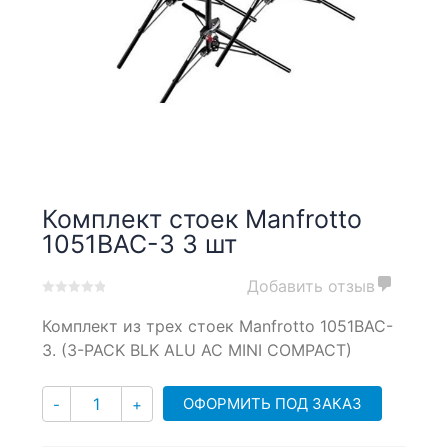
Комплект стоек Manfrotto
1051BAC-3 3 шт
Добавить отзыв
0
5
0
Комплект из трех стоек Manfrotto 1051BAC-
out
of
3. (3-PACK BLK ALU AC MINI COMPACT)
based
on
Количество
customer
ОФОРМИТЬ ПОД ЗАКАЗ
-
+
ratings