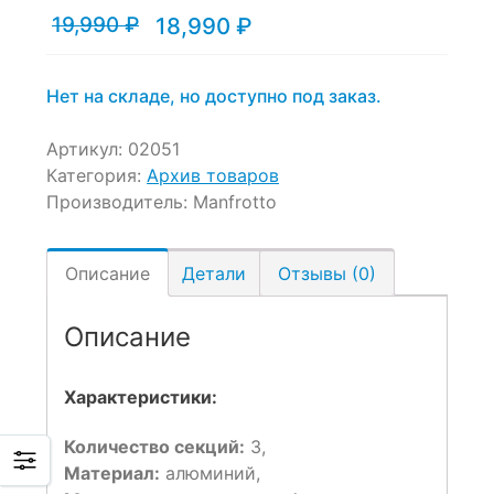
19,990
₽
18,990
₽
Текущая
Первоначальная
цена:
цена
18,990 ₽.
составляла
19,990 ₽.
Нет на складе, но доступно под заказ.
Артикул:
02051
Категория:
Архив товаров
Производитель:
Manfrotto
Описание
Детали
Отзывы (0)
Описание
Характеристики:
Количество секций:
3,
Материал:
алюминий,