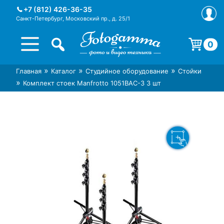
Skip
+7 (812) 426-36-35
to
Санкт-Петербург, Московский пр., д. 25/1
content
0
Корзина пуста.
»
»
»
Главная
Каталог
Студийное оборудование
Стойки
Интернет-магазин фототехники
Магазин фотоаксессуаров foto-
»
Комплект стоек Manfrotto 1051BAC-3 3 шт
Foto-Gamma в СПб
gamma.ru