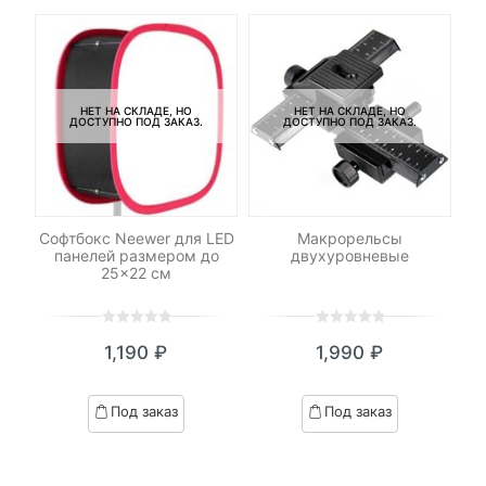
НЕТ НА СКЛАДЕ, НО
НЕТ НА СКЛАДЕ, НО
ДОСТУПНО ПОД ЗАКАЗ.
ДОСТУПНО ПОД ЗАКАЗ.
-
DHC
Софтбокс Neewer для LED
Макрорельсы
 V2
панелей размером до
двухуровневые
/s)
25×22 см
0
5
0
0
5
0
1,190
₽
1,990
₽
out
out
of
of
based
based
Под заказ
Под заказ
on
on
customer
customer
ratings
ratings