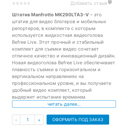
Добавить отзыв
0
5
0
Штатив Manfrotto MK290LTA3-V
– это
out
of
штатив для видео блогеров и мобильных
based
репортеров, в комплекте с которым
on
используется жидкостная видеоголова
customer
ratings
Befree Live. Этот прочный и стабильный
комплект для съемки видео сочетает
отличное качество и инновационный дизайн.
Новая видеоголова Befree Live обеспечивает
плавность съемки в горизонтальном и
вертикальном направлениях на
профессиональном уровне, и вы получаете
удобный видео комплект, который
выдержит испытание временем.
читать далее...
Количество
ОФОРМИТЬ ПОД ЗАКАЗ
-
+