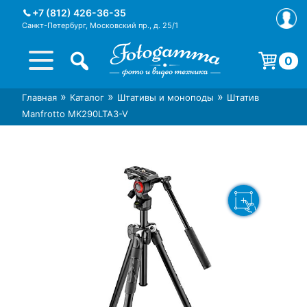
Skip
+7 (812) 426-36-35
to
Санкт-Петербург, Московский пр., д. 25/1
content
0
Корзина пуста.
»
»
»
Главная
Каталог
Штативы и моноподы
Штатив
Интернет-магазин фототехники
Магазин фотоаксессуаров foto-
Manfrotto MK290LTA3-V
Foto-Gamma в СПб
gamma.ru