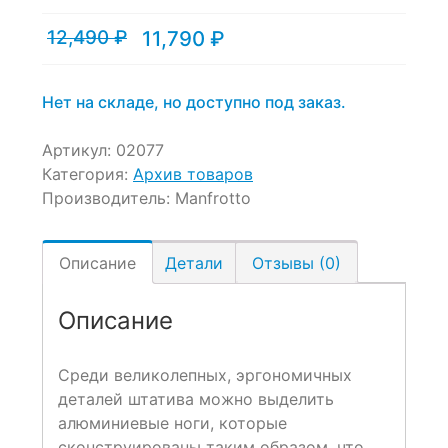
12,490
₽
11,790
₽
Текущая
Первоначальная
цена:
цена
11,790 ₽.
составляла
12,490 ₽.
Нет на складе, но доступно под заказ.
Артикул:
02077
Категория:
Архив товаров
Производитель:
Manfrotto
Описание
Детали
Отзывы (0)
Описание
Среди великолепных, эргономичных
деталей штатива можно выделить
алюминиевые ноги, которые
сконструированы таким образом, что