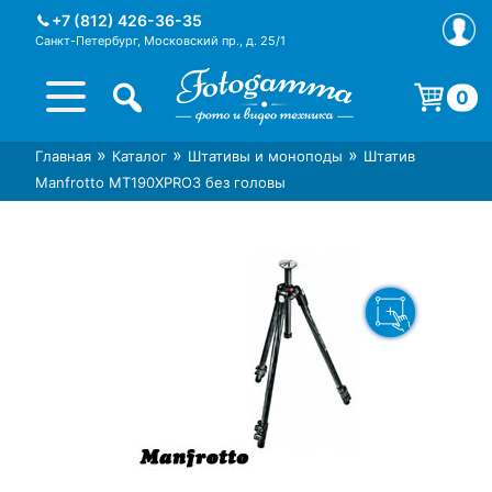
Skip
+7 (812) 426-36-35
to
Санкт-Петербург, Московский пр., д. 25/1
content
0
Корзина пуста.
»
»
»
Главная
Каталог
Штативы и моноподы
Штатив
Интернет-магазин фототехники
Магазин фотоаксессуаров foto-
Manfrotto MT190XPRO3 без головы
Foto-Gamma в СПб
gamma.ru