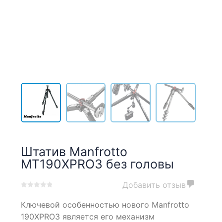
Штатив Manfrotto
MT190XPRO3 без головы
Добавить отзыв
0
5
0
Ключевой особенностью нового Manfrotto
out
of
190XPRO3 является его механизм
based