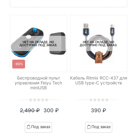
НЕТ НА СКЛАДЕ, НО
НЕТ НА СКЛАДЕ, НО
ДОСТУПНО ПОД ЗАКАЗ.
ДОСТУПНО ПОД ЗАКАЗ.
-88%
C-
Беспроводной пульт
Кабель Ritmix RCC-437 для
Ра
управления Feiyu Tech
USB type-C устройств
miniUSB
0
5
0
0
5
0
2,490
₽
300
₽
390
₽
out
out
Текущая
Первоначальная
of
of
цена:
цена
based
based
Под заказ
Под заказ
on
on
300 ₽.
составляла
customer
customer