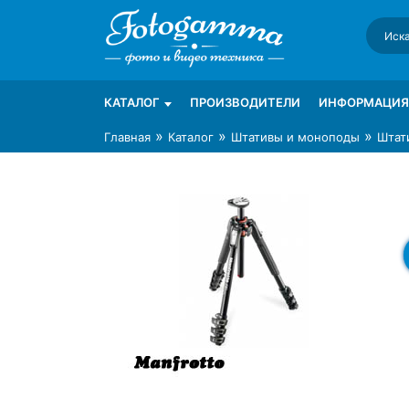
Skip
to
content
Интернет-магазин фототехники Foto-Ga
Магазин фотоаксессуаров foto-gamma.ru
КАТАЛОГ
ПРОИЗВОДИТЕЛИ
ИНФОРМАЦИЯ
»
»
»
Главная
Каталог
Штативы и моноподы
Штат