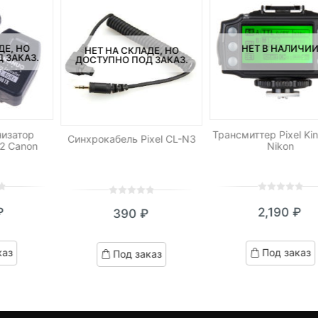
ДЕ, НО
НЕТ В НАЛИЧИ
НЕТ НА СКЛАДЕ, НО
 ЗАКАЗ.
ДОСТУПНО ПОД ЗАКАЗ.
изатор
Трансмиттер Pixel Ki
Синхрокабель Pixel CL-N3
2 Canon
Nikon
0
5
0
0
5
0
₽
2,190
₽
390
₽
out
out
of
of
based
based
каз
Под заказ
Под заказ
on
on
customer
customer
ratings
ratings