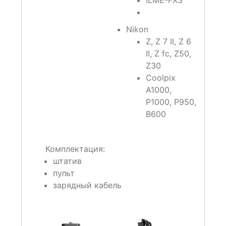
ILME-FX3
Nikon
Z, Z 7 II, Z 6
II, Z fc, Z50,
Z30
Coolpix
A1000,
P1000, P950,
B600
Комплектация:
штатив
пульт
зарядный кабель