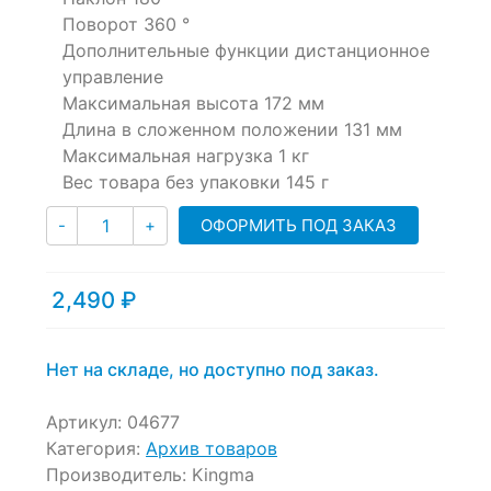
out
Поворот
360 °
of
Дополнительные функции
дистанционное
based
управление
on
customer
Максимальная высота
172 мм
ratings
Длина в сложенном положении
131 мм
Максимальная нагрузка
1 кг
Вес товара без упаковки
145 г
Количество
ОФОРМИТЬ ПОД ЗАКАЗ
-
+
2,490
₽
Нет на складе, но доступно под заказ.
Артикул:
04677
Категория:
Архив товаров
Производитель:
Kingma