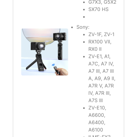
G7X3, G5X2
SX70 HS
Sony:
ZV-1F, ZV-1
RX100 VII,
RX0 II
ZV-E1, A1,
A7C, A7 IV,
A7 III, A7 III
A, A9, A9 II,
A7R V, A7R
IV, A7R III,
A7S III
ZV-E10,
A6600,
A6400,
A6100