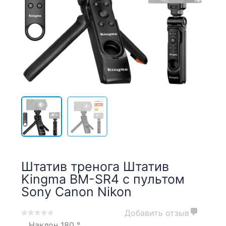
Штатив тренога Штатив
Kingma BM-SR4 с пультом
Sony Canon Nikon
Добавить отзыв
0
5
0
Наклон
180 °