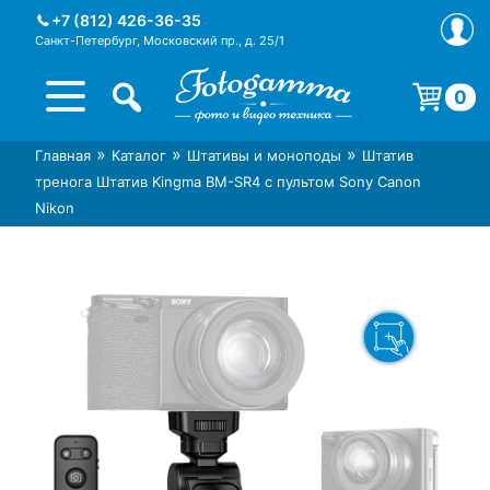
Skip
+7 (812) 426-36-35
to
Санкт-Петербург, Московский пр., д. 25/1
content
0
Корзина пуста.
»
»
»
Главная
Каталог
Штативы и моноподы
Штатив
Интернет-магазин фототехники
Магазин фотоаксессуаров foto-
тренога Штатив Kingma BM-SR4 с пультом Sony Canon
Foto-Gamma в СПб
gamma.ru
Nikon