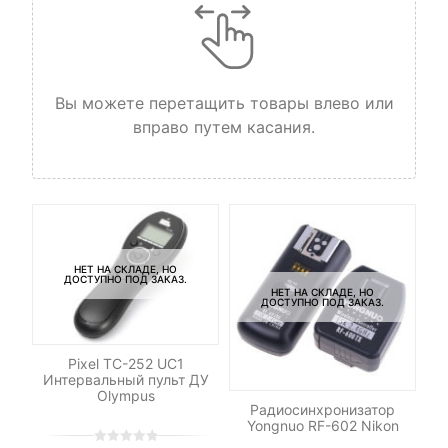
Вы можете перетащить товары влево или
вправо путем касания.
НЕТ НА СКЛАДЕ, НО
ДОСТУПНО ПОД ЗАКАЗ.
НЕТ НА СКЛАДЕ, НО
ДОСТУПНО ПОД ЗАКАЗ.
Pixel TC-252 UC1
Интервальный пульт ДУ
Olympus
ng
Радиосинхронизатор
М
Yongnuo RF-602 Nikon
M