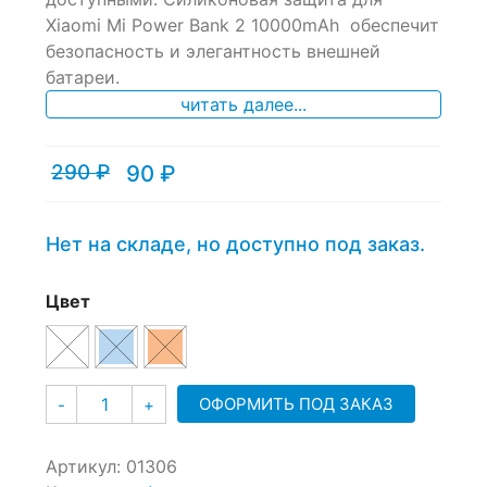
ratings
Xiaomi Mi Power Bank 2 10000mAh обеспечит
безопасность и элегантность внешней
батареи.
читать далее...
290
₽
90
₽
Текущая
Первоначальная
цена:
цена
90 ₽.
составляла
290 ₽.
Нет на складе, но доступно под заказ.
Цвет
Количество
ОФОРМИТЬ ПОД ЗАКАЗ
-
+
Артикул:
01306