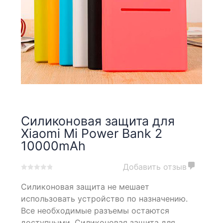
Силиконовая защита для
Xiaomi Mi Power Bank 2
10000mAh
Добавить отзыв
0
5
0
Силиконовая защита не мешает
out
of
использовать устройство по назначению.
based
Все необходимые разъемы остаются
on
доступными. Силиконовая защита для
customer