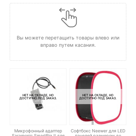
Вы можете перетащить товары влево или
вправо путем касания.
НЕТ НА СКЛАДЕ, НО
НЕТ НА СКЛАДЕ, НО
ДОСТУПНО ПОД ЗАКАЗ.
ДОСТУПНО ПОД ЗАКАЗ.
le
Микрофонный адаптер
Софтбокс Neewer для LED
Saramonic SmartRig II для
панелей размером до