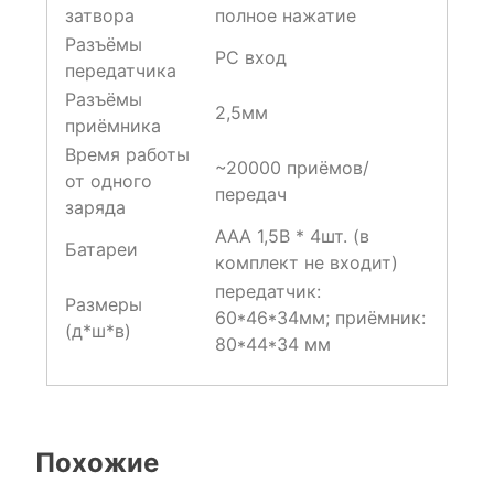
затвора
полное нажатие
Разъёмы
PC вход
передатчика
Разъёмы
2,5мм
приёмника
Время работы
~20000 приёмов/
от одного
передач
заряда
ААА 1,5В * 4шт. (в
Батареи
комплект не входит)
передатчик:
Размеры
60*46*34мм; приёмник:
(д*ш*в)
80*44*34 мм
Похожие