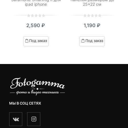
ipad iphone
25×22 см
0
5
0
0
5
0
₽
2,590
₽
1,190
₽
out
out
я
начальная
of
of
based
based
Под заказ
Под заказ
on
on
₽.
вляла
customer
customer
 ₽.
ratings
ratings
МЫ В СОЦ СЕТЯХ