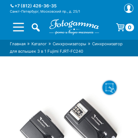
Skip
+7 (812) 426-36-35
to
Санкт-Петербург, Московский пр., д. 25/1
content
0
Корзина пуста.
»
»
»
Главная
Каталог
Синхронизаторы
Синхронизатор
Интернет-магазин фототехники
Магазин фотоаксессуаров foto-
для вспышек 3 в 1 Fujimi FJRT-FC240
Foto-Gamma в СПб
gamma.ru