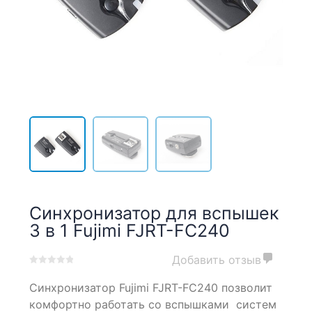
Синхронизатор для вспышек
3 в 1 Fujimi FJRT-FC240
Добавить отзыв
0
5
0
Синхронизатор Fujimi FJRT-FC240 позволит
out
of
комфортно работать со вспышками систем
based