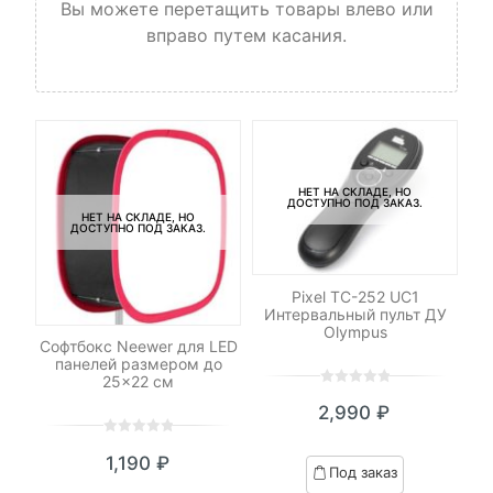
Вы можете перетащить товары влево или
вправо путем касания.
НЕТ НА СКЛАДЕ, НО
ДОСТУПНО ПОД ЗАКАЗ.
НЕТ НА СКЛАДЕ, НО
ДОСТУПНО ПОД ЗАКАЗ.
Pixel TC-252 UC1
Интервальный пульт ДУ
Olympus
C-
Софтбокс Neewer для LED
К
панелей размером до
25×22 см
0
5
0
2,990
₽
out
of
0
5
0
based
1,190
₽
out
Под заказ
on
of