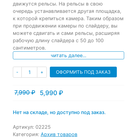
движутся рельсы. На рельсы в свою
customer
ratings
очередь устанавливается другая площадка,
к которой крепиться камера. Таким образом
при продвижении камеры по слайдеру, вы
можете сдвигать и сами рельсы, расширяя
рабочую длину слайдера с 50 до 100
сантиметров.
читать далее...
Количество
ОФОРМИТЬ ПОД ЗАКАЗ
-
+
7,990
₽
5,990
₽
Текущая
Первоначальная
цена:
цена
5,990 ₽.
составляла
7,990 ₽.
Нет на складе, но доступно под заказ.
Артикул:
02225
Категория:
Архив товаров