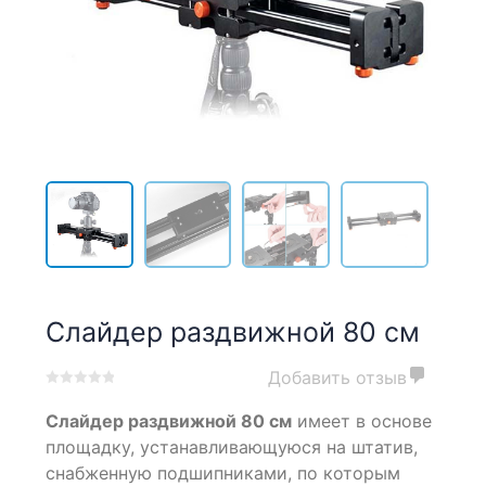
Слайдер раздвижной 80 см
Добавить отзыв
0
5
0
Слайдер раздвижной 80 см
имеет в основе
out
of
площадку, устанавливающуюся на штатив,
based
снабженную подшипниками, по которым
on