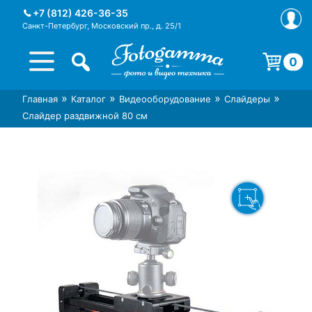
Skip
+7 (812) 426-36-35
to
Санкт-Петербург, Московский пр., д. 25/1
content
0
Корзина пуста.
»
»
»
»
Главная
Каталог
Видеооборудование
Слайдеры
Интернет-магазин фототехники
Магазин фотоаксессуаров foto-
Слайдер раздвижной 80 см
Foto-Gamma в СПб
gamma.ru