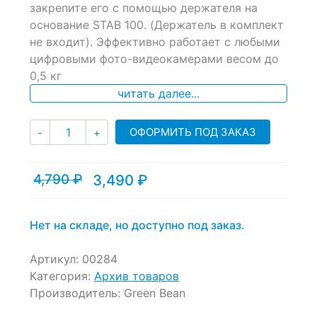
закрепите его с помощью держателя на
основание STAB 100. (Держатель в комплект
не входит). Эффективно работает с любыми
цифровыми фото-видеокамерами весом до
0,5 кг
читать далее...
Количество
ОФОРМИТЬ ПОД ЗАКАЗ
-
+
4,790
₽
3,490
₽
Текущая
Первоначальная
цена:
цена
3,490 ₽.
составляла
4,790 ₽.
Нет на складе, но доступно под заказ.
Артикул:
00284
Категория:
Архив товаров
Производитель:
Green Bean