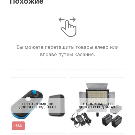
Похожие
Вы можете перетащить товары влево или
вправо путем касания.
НЕТ НА СКЛАДЕ, НО
НЕТ НА СКЛАДЕ, НО
ДОСТУПНО ПОД ЗАКАЗ.
ДОСТУПНО ПОД ЗАКАЗ.
-88%
-