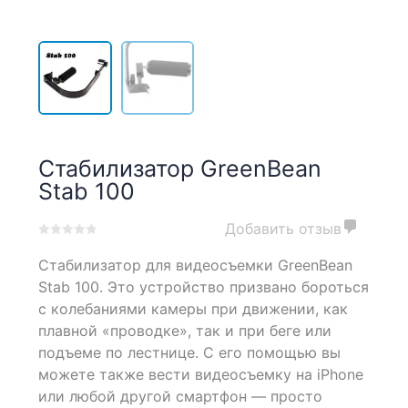
Стабилизатор GreenBean
Stab 100
Добавить отзыв
0
5
0
Стабилизатор для видеосъемки GreenBean
out
of
Stab 100. Это устройство призвано бороться
based
с колебаниями камеры при движении, как
on
плавной «проводке», так и при беге или
customer
ratings
подъеме по лестнице. С его помощью вы
можете также вести видеосъемку на iPhone
или любой другой смартфон — просто