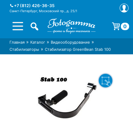
Skip
+7 (812) 426-36-35
to
Санкт-Петербург, Московский пр., д. 25/1
content
0
Корзина пуста.
»
»
»
Главная
Каталог
Видеооборудование
Интернет-магазин фототехники
Магазин фотоаксессуаров foto-
»
Стабилизаторы
Стабилизатор GreenBean Stab 100
Foto-Gamma в СПб
gamma.ru