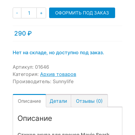
of
based
Количество
ОФОРМИТЬ ПОД ЗАКАЗ
-
+
on
customer
ratings
290
₽
Нет на складе, но доступно под заказ.
Артикул:
01646
Категория:
Архив товаров
Производитель:
Sunnylife
Описание
Детали
Отзывы (0)
Описание
Стикер акула для дронов Mavic Spark