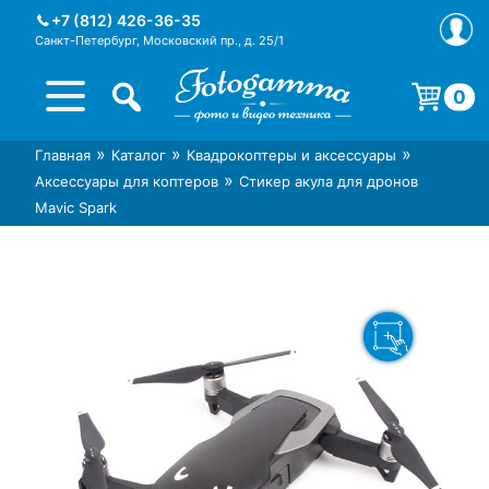
Skip
+7 (812) 426-36-35
to
Санкт-Петербург, Московский пр., д. 25/1
content
0
Корзина пуста.
»
»
»
Главная
Каталог
Квадрокоптеры и аксессуары
Интернет-магазин фототехники
Магазин фотоаксессуаров foto-
»
Аксессуары для коптеров
Стикер акула для дронов
Foto-Gamma в СПб
gamma.ru
Mavic Spark