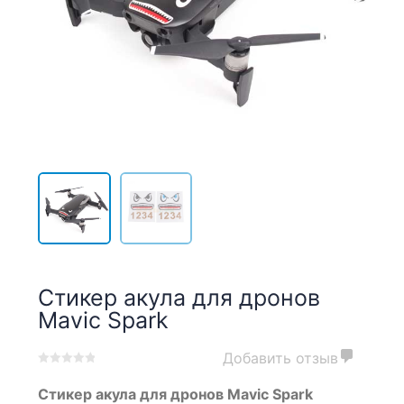
Стикер акула для дронов
Mavic Spark
Добавить отзыв
0
5
0
Стикер акула для дронов Mavic Spark
out