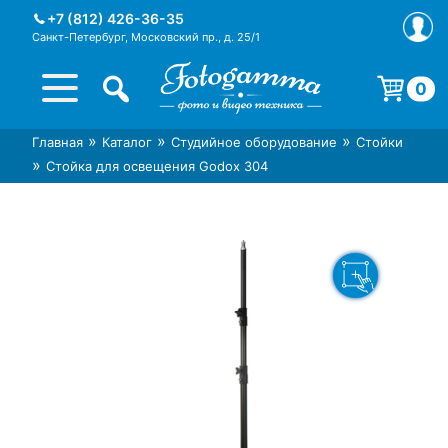
Skip
+7 (812) 426-36-35
to
Санкт-Петербург, Московский пр., д. 25/1
content
0
Корзина пуста.
»
»
»
Главная
Каталог
Студийное оборудование
Стойки
Интернет-магазин фототехники
Магазин фотоаксессуаров foto-
»
Стойка для освещения Godox 304
Foto-Gamma в СПб
gamma.ru