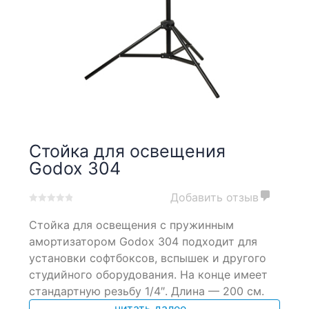
Стойка для освещения
Godox 304
Добавить отзыв
0
5
0
Стойка для освещения с пружинным
out
of
амортизатором Godox 304 подходит для
based
установки софтбоксов, вспышек и другого
on
студийного оборудования. На конце имеет
customer
ratings
стандартную резьбу 1/4″. Длина — 200 см.
читать далее...