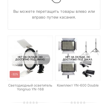
Вы можете перетащить товары влево или
вправо путем касания.
НЕТ НА СКЛАДЕ, НО
НЕТ НА СКЛАДЕ, НО
ДОСТУПНО ПОД ЗАКАЗ.
ДОСТУПНО ПОД ЗАКАЗ.
-32%
Светодиодный осветитель
Комплект YN-600 Double
я
Yongnuo YN-168
M8
0
5
0
0
5
0