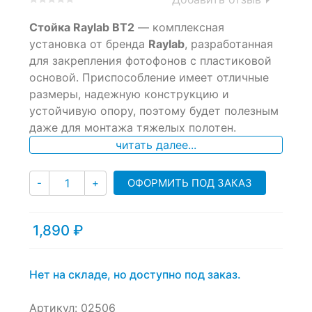
0
5
0
Стойка Raylab BT2
— комплексная
out
of
установка от бренда
Raylab
, разработанная
based
для закрепления фотофонов с пластиковой
on
основой. Приспособление имеет отличные
customer
ratings
размеры, надежную конструкцию и
устойчивую опору, поэтому будет полезным
даже для монтажа тяжелых полотен.
читать далее...
Количество
ОФОРМИТЬ ПОД ЗАКАЗ
-
+
1,890
₽
Нет на складе, но доступно под заказ.
Артикул:
02506