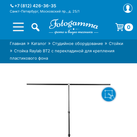
Skip
+7 (812) 426-36-35
to
Санкт-Петербург, Московский пр., д. 25/1
content
0
Корзина пуста.
»
»
»
Главная
Каталог
Студийное оборудование
Стойки
Интернет-магазин фототехники
Магазин фотоаксессуаров foto-
»
Стойка Raylab BT2 с перекладиной для крепления
Foto-Gamma в СПб
gamma.ru
пластикового фона