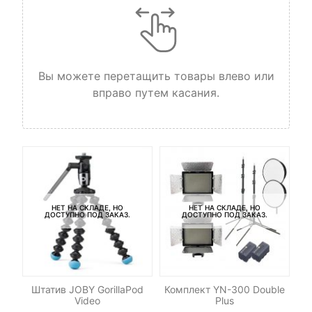
Вы можете перетащить товары влево или
вправо путем касания.
НЕТ НА СКЛАДЕ, НО
НЕТ НА СКЛАДЕ, НО
ДОСТУПНО ПОД ЗАКАЗ.
ДОСТУПНО ПОД ЗАКАЗ.
ет
Штатив JOBY GorillaPod
Комплект YN-300 Double
Ка
ny
Video
Plus
32
UH