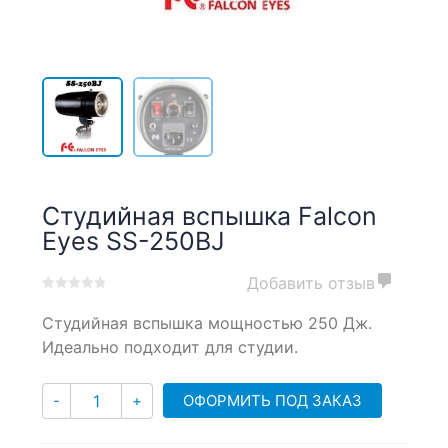
Студийная вспышка Falcon
Eyes SS-250BJ
Добавить отзыв
0
5
0
Студийная вспышка мощностью 250 Дж.
out
of
Идеально подходит для студии.
based
on
Количество
customer
ОФОРМИТЬ ПОД ЗАКАЗ
-
+
ratings