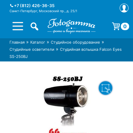
Skip
+7 (812) 426-36-35
to
Санкт-Петербург, Московский пр., д. 25/1
content
0
Корзина пуста.
»
»
»
Главная
Каталог
Студийное оборудование
Интернет-магазин фототехники
Магазин фотоаксессуаров foto-
»
Студийные осветители
Студийная вспышка Falcon Eyes
Foto-Gamma в СПб
gamma.ru
SS-250BJ