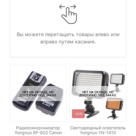
Вы можете перетащить товары влево или
вправо путем касания.
НЕТ НА СКЛАДЕ, НО
НЕТ НА СКЛАДЕ, НО
ДОСТУПНО ПОД ЗАКАЗ.
ДОСТУПНО ПОД ЗАКАЗ.
-20%
DHC
Радиосинхронизатор
Светодиодный осветитель
С
 V2
Yongnuo RF-602 Canon
Yongnuo YN-1410