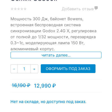
Добавить отзыв
0
5
0
Мощность 300 Дж, байонет Bowens,
out
of
встроенная беспроводная система
based
синхронизации Godox 2.4G X, регулировка
on
от полной до 1/32 мощности, перезарядка
customer
ratings
0.3~1c, моделирующая лампа 150 Вт,
алюминиевый корпус.
читать далее...
Количество
ОФОРМИТЬ ПОД ЗАКАЗ
-
+
16,190
₽
12,990
₽
Текущая
Первоначальная
цена:
цена
12,990 ₽.
составляла
16,190 ₽.
Нет на складе, но доступно под заказ.