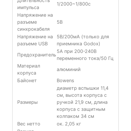
Длительность
1/2000~1/800c
импульса
Напряжение на
разъеме
5В
синхрокабеля
Напряжение на
5В/200мА (только для
разъеме USB
приемника Godox)
5А при 200-240В
Предохранитель
переменного тока/50 Гц
Материал
алюминий
корпуса
Байонет
Bowens
диаметр вспышки 11,4
см, высота корпуса с
Размеры
ручкой 21,9 см, длина
корпуса с защитным
колпаком 34 см
Вес нетто
ок. 2,05 кг