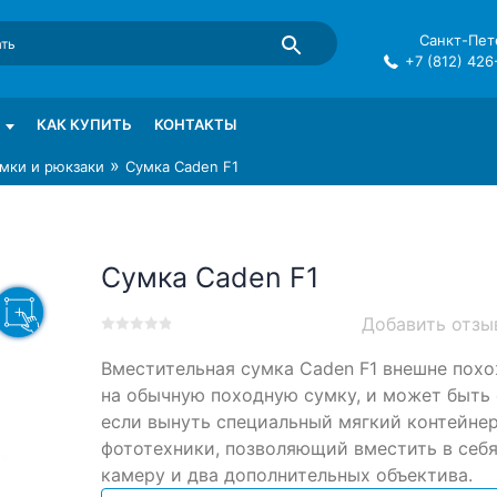
Санкт-Пете
+7 (812) 426
mma в СПб
КАК КУПИТЬ
КОНТАКТЫ
»
мки и рюкзаки
Сумка Caden F1
Сумка Caden F1
Добавить отзы
0
5
0
Вместительная сумка Caden F1 внешне пох
out
of
на обычную походную сумку, и может быть 
based
если вынуть специальный мягкий контейнер
on
фототехники, позволяющий вместить в себ
customer
ratings
камеру и два дополнительных объектива.