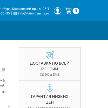
рбург, Московский пр., д. 25/1
МОЙ ПРОФИЛЬ
0
-36-35
|
info@foto-gamma.ru
Корзина пуста.
ДОСТАВКА ПО ВСЕЙ
РОССИИ
в
СДЭК и EMS
ожа
ей,
 для
ГАРАНТИЯ НИЗКИХ
я
ЦЕН