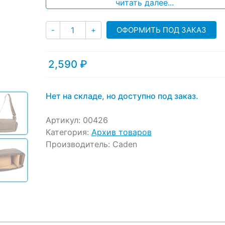
читать далее...
Количество
ОФОРМИТЬ ПОД ЗАКАЗ
-
+
2,590
₽
Нет на складе, но доступно под заказ.
Артикул:
00426
Категория:
Архив товаров
Производитель:
Caden