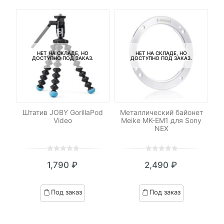
TD-
te
НЕТ НА СКЛАДЕ, НО
НЕТ НА СКЛАДЕ, НО
ДОСТУПНО ПОД ЗАКАЗ.
ДОСТУПНО ПОД ЗАКАЗ.
-
Штатив JOBY GorillaPod
Металлический байонет
Св
Video
Meike MK-EM1 для Sony
NEX
0
5
0
0
5
0
1,790
₽
2,490
₽
out
out
of
of
based
based
Под заказ
Под заказ
on
on
customer
customer
ratings
ratings