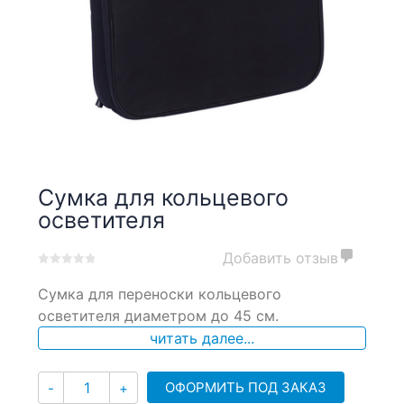
Сумка для кольцевого
осветителя
Добавить отзыв
0
5
0
Сумка для переноски кольцевого
out
of
осветителя диаметром до 45 см.
based
читать далее...
on
customer
ratings
Количество
ОФОРМИТЬ ПОД ЗАКАЗ
-
+