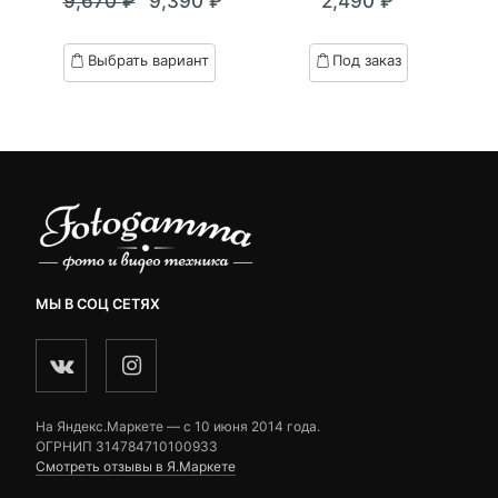
9,670
₽
9,390
₽
2,490
₽
out
out
Текущая
Первоначальная
of
of
цена:
цена
based
based
Выбрать вариант
Под заказ
on
on
9,390 ₽.
составляла
customer
customer
9,670 ₽.
ratings
ratings
МЫ В СОЦ СЕТЯХ
На Яндекс.Маркете — c 10 июня 2014 года.
ОГРНИП 314784710100933
Смотреть отзывы в Я.Маркете