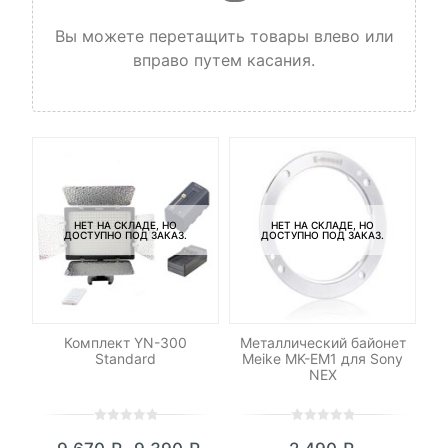
Вы можете перетащить товары влево или
вправо путем касания.
НЕТ НА СКЛАДЕ, НО
НЕТ НА СКЛАДЕ, НО
ДОСТУПНО ПОД ЗАКАЗ.
ДОСТУПНО ПОД ЗАКАЗ.
od
Комплект YN-300
Металлический байонет
Standard
Meike MK-EM1 для Sony
NEX
0
5
0
0
5
0