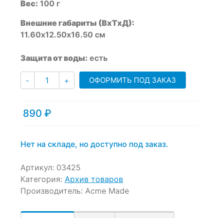
Вес:
100 г
ratings
Внешние габариты (ВхТхД):
11.60х12.50х16.50 см
Защита от воды:
есть
Количество
ОФОРМИТЬ ПОД ЗАКАЗ
-
+
890
₽
Нет на складе, но доступно под заказ.
Артикул:
03425
Категория:
Архив товаров
Производитель:
Acme Made