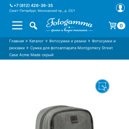
Skip
+7 (812) 426-36-35
to
Санкт-Петербург, Московский пр., д. 25/1
content
0
Корзина пуста.
»
»
»
Главная
Каталог
Фотосумки и ремни
Фотосумки и
Интернет-магазин фототехники
Магазин фотоаксессуаров foto-
»
рюкзаки
Сумка для фотоаппарата Montgomery Street
Foto-Gamma в СПб
gamma.ru
Case Acme Made серый