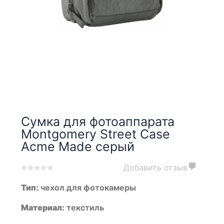
Сумка для фотоаппарата
Montgomery Street Case
Acme Made серый
Добавить отзыв
0
5
0
Тип:
чехол для фотокамеры
out
of
based
Материал:
текстиль
on
customer