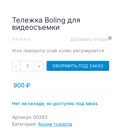
Тележка Boling для
видеосъемки
Добавить отзыв
0
5
0
Угол поворота осей колес регулируется
out
of
based
Количество
ОФОРМИТЬ ПОД ЗАКАЗ
-
+
on
customer
ratings
900
₽
Нет на складе, но доступно под заказ.
Артикул:
00283
Категория:
Архив товаров