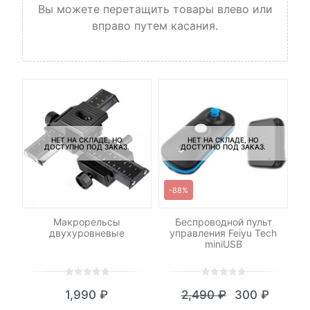
Вы можете перетащить товары влево или
вправо путем касания.
НЕТ НА СКЛАДЕ, НО
НЕТ НА СКЛАДЕ, НО
ДОСТУПНО ПОД ЗАКАЗ.
ДОСТУПНО ПОД ЗАКАЗ.
-88%
-
ет
Макрорельсы
Беспроводной пульт
Н
ny
двухуровневые
управления Feiyu Tech
miniUSB
0
5
0
0
5
0
1,990
₽
2,490
₽
300
₽
out
out
Текущая
Первоначал
of
of