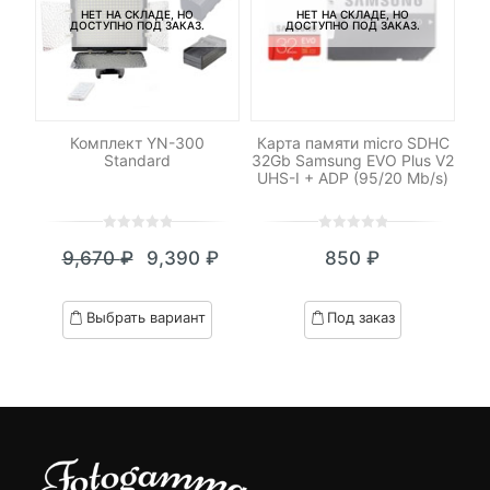
НЕТ НА СКЛАДЕ, НО
НЕТ НА СКЛАДЕ, НО
ДОСТУПНО ПОД ЗАКАЗ.
ДОСТУПНО ПОД ЗАКАЗ.
я
Комплект YN-300
Карта памяти micro SDHC
К
Standard
32Gb Samsung EVO Plus V2
UHS-I + ADP (95/20 Mb/s)
0
5
0
0
5
0
9,670
₽
9,390
₽
850
₽
out
out
Текущая
Первоначальная
of
of
цена:
цена
based
based
Выбрать вариант
Под заказ
on
on
9,390 ₽.
составляла
customer
customer
9,670 ₽.
ratings
ratings