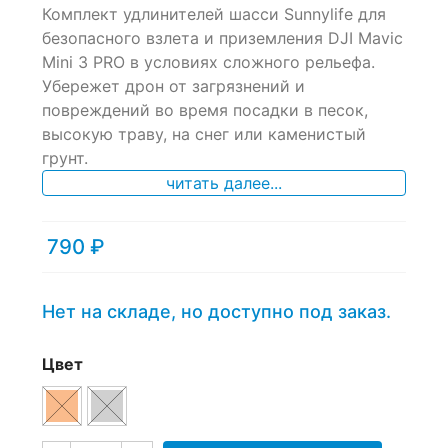
Комплект удлинителей шасси Sunnylife для
out
of
безопасного взлета и приземления DJI Mavic
based
Mini 3 PRO в условиях сложного рельефа.
on
Убережет дрон от загрязнений и
customer
ratings
повреждений во время посадки в песок,
высокую траву, на снег или каменистый
грунт.
читать далее...
790
₽
Нет на складе, но доступно под заказ.
Цвет