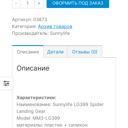
Количество
ОФОРМИТЬ ПОД ЗАКАЗ
-
+
Артикул:
03873
Категория:
Архив товаров
Производитель:
Sunnylife
Описание
Детали
Отзывы (0)
Описание
Характеристики:
Наименование: Sunnylife LG399 Spider
Landing Gear
Model: MM3-LG399
материалы: пластик + силикон