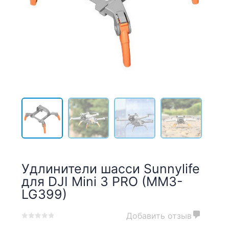
Удлинители шасси Sunnylife
для DJI Mini 3 PRO (MM3-
LG399)
Добавить отзыв
0
5
0