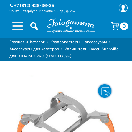
Skip
+7 (812) 426-36-35
to
Санкт-Петербург, Московский пр., д. 25/1
content
0
Корзина пуста.
»
»
»
Главная
Каталог
Квадрокоптеры и аксессуары
Интернет-магазин фототехники
Магазин фотоаксессуаров foto-
»
Аксессуары для коптеров
Удлинители шасси Sunnylife
Foto-Gamma в СПб
gamma.ru
для DJI Mini 3 PRO (MM3-LG399)